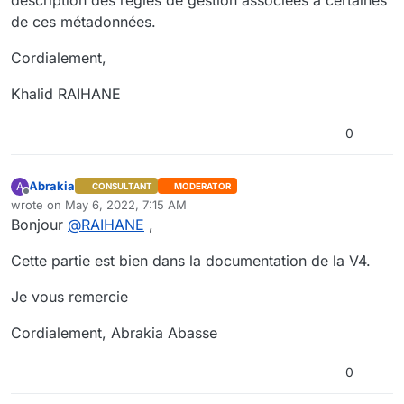
de ces métadonnées.
Cordialement,
Khalid RAIHANE
0
Abrakia
A
CONSULTANT
MODERATOR
Offline
wrote on
May 6, 2022, 7:15 AM
last edited by
Bonjour
@
RAIHANE
,
Cette partie est bien dans la documentation de la V4.
Je vous remercie
Cordialement, Abrakia Abasse
0