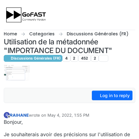
Skip to content
Home
Categories
Discussions Générales (FR)
Utilisation de la métadonnée
"IMPORTANCE DU DOCUMENT"
Discussions Générales (FR)
4
2
452
2
Log in to reply
RAIHANE
wrote on
May 4, 2022, 1:55 PM
R
last edited by
Offline
Bonjour,
Je souhaiterais avoir des précisions sur l'utilisation de