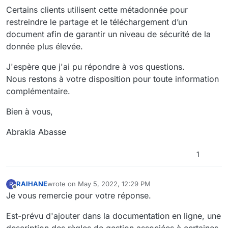
Certains clients utilisent cette métadonnée pour
restreindre le partage et le téléchargement d’un
document afin de garantir un niveau de sécurité de la
donnée plus élevée.
J'espère que j'ai pu répondre à vos questions.
Nous restons à votre disposition pour toute information
complémentaire.
Bien à vous,
Abrakia Abasse
1
RAIHANE
wrote on
May 5, 2022, 12:29 PM
R
last edited by
Offline
Je vous remercie pour votre réponse.
Est-prévu d'ajouter dans la documentation en ligne, une
description des règles de gestion associées à certaines