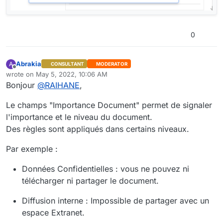
0
Abrakia
A
CONSULTANT
MODERATOR
Offline
wrote on
May 5, 2022, 10:06 AM
last edited by
Bonjour
@
RAIHANE
,
Le champs "Importance Document" permet de signaler
l'importance et le niveau du document.
Des règles sont appliqués dans certains niveaux.
Par exemple :
Données Confidentielles : vous ne pouvez ni
télécharger ni partager le document.
Diffusion interne : Impossible de partager avec un
espace Extranet.