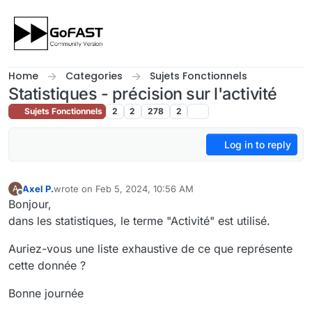
Skip to content
Home
Categories
Sujets Fonctionnels
Statistiques - précision sur l'activité
Sujets Fonctionnels
2
2
278
2
Log in to reply
Axel P.
wrote on
Feb 5, 2024, 10:56 AM
A
last edited by
Offline
Bonjour,
dans les statistiques, le terme "Activité" est utilisé.
Auriez-vous une liste exhaustive de ce que représente
cette donnée ?
Bonne journée