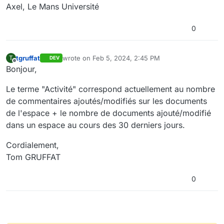
Axel, Le Mans Université
0
tgruffat
wrote on
Feb 5, 2024, 2:45 PM
T
DEV
last edited by
Offline
Bonjour,
Le terme "Activité" correspond actuellement au nombre
de commentaires ajoutés/modifiés sur les documents
de l'espace + le nombre de documents ajouté/modifié
dans un espace au cours des 30 derniers jours.
Cordialement,
Tom GRUFFAT
0