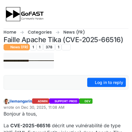
Skip to content
Home
Categories
News (FR)
Faille Apache Tika (CVE-2025-66516)
News (FR)
1
1
378
1
Log in to reply
jlemangarin
ADMIN
SUPPORT-PROD
DEV
Offline
wrote on
Dec 30, 2025, 11:08 AM
last edited by
Bonjour à tous,
La
CVE-2025-66516
décrit une vulnérabilité de type