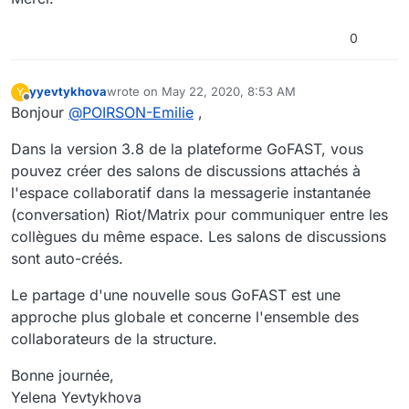
0
yyevtykhova
wrote on
May 22, 2020, 8:53 AM
Y
last edited by
Offline
Bonjour
@
POIRSON-Emilie
,
Dans la version 3.8 de la plateforme GoFAST, vous
pouvez créer des salons de discussions attachés à
l'espace collaboratif dans la messagerie instantanée
(conversation) Riot/Matrix pour communiquer entre les
collègues du même espace. Les salons de discussions
sont auto-créés.
Le partage d'une nouvelle sous GoFAST est une
approche plus globale et concerne l'ensemble des
collaborateurs de la structure.
Bonne journée,
Yelena Yevtykhova