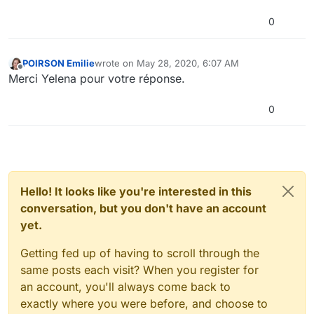
0
POIRSON Emilie
wrote on
May 28, 2020, 6:07 AM
last edited by
Offline
Merci Yelena pour votre réponse.
0
Hello! It looks like you're interested in this
conversation, but you don't have an account
yet.
Getting fed up of having to scroll through the
same posts each visit? When you register for
an account, you'll always come back to
exactly where you were before, and choose to