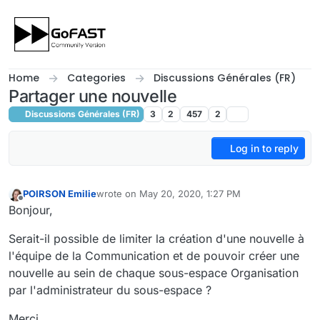
Skip to content
Home
Categories
Discussions Générales (FR)
Partager une nouvelle
Discussions Générales (FR)
3
2
457
2
Log in to reply
POIRSON Emilie
wrote on
May 20, 2020, 1:27 PM
last edited by
Offline
Bonjour,
Serait-il possible de limiter la création d'une nouvelle à
l'équipe de la Communication et de pouvoir créer une
nouvelle au sein de chaque sous-espace Organisation
par l'administrateur du sous-espace ?
Merci.