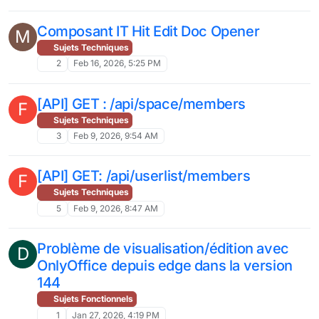
Composant IT Hit Edit Doc Opener
M
Sujets Techniques
2
Feb 16, 2026, 5:25 PM
[API] GET : /api/space/members
F
Sujets Techniques
3
Feb 9, 2026, 9:54 AM
[API] GET: /api/userlist/members
F
Sujets Techniques
5
Feb 9, 2026, 8:47 AM
Problème de visualisation/édition avec
D
OnlyOffice depuis edge dans la version
144
Sujets Fonctionnels
1
Jan 27, 2026, 4:19 PM