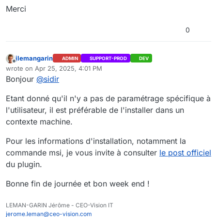
Merci
0
jlemangarin
ADMIN
SUPPORT-PROD
DEV
Offline
wrote on
Apr 25, 2025, 4:01 PM
last edited by
Bonjour
@
sidir
Etant donné qu'il n'y a pas de paramétrage spécifique à
l'utilisateur, il est préférable de l'installer dans un
contexte machine.
Pour les informations d'installation, notamment la
commande msi, je vous invite à consulter
le post officiel
du plugin.
Bonne fin de journée et bon week end !
LEMAN-GARIN Jérôme - CEO-Vision IT
jerome.leman@ceo-vision.com