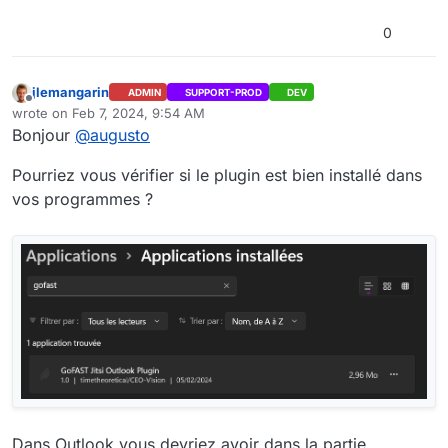
0
jlemangarin
ADMIN
SUPPORT-PROD
DEV
Offline
wrote on
Feb 7, 2024, 9:54 AM
last edited by
Bonjour
@
augusto
Pourriez vous vérifier si le plugin est bien installé dans
vos programmes ?
Dans Outlook vous devriez avoir dans la partie