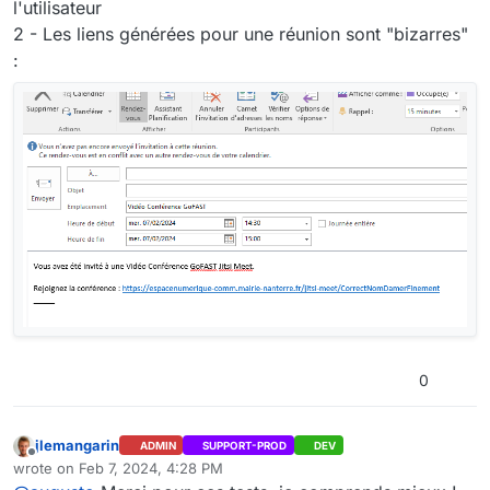
l'utilisateur
2 - Les liens générées pour une réunion sont "bizarres"
:
0
jlemangarin
ADMIN
SUPPORT-PROD
DEV
Offline
wrote on
Feb 7, 2024, 4:28 PM
last edited by