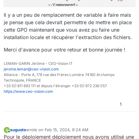
</
Component
>
Il y a un peu de remplacement de variable à faire mais
</
Directory
>
je pense que cela devrait permettre de mettre en place
</
Directory
>
cette GPO maintenant que vous avez pu faire une
</
Fragment
>
installation locale et récupérer l'extraction des fichiers.
Merci d'avance pour votre retour et bonne journée !
<!-- Copy the necessary DLLs -->
LEMAN-GARIN Jérôme - CEO-Vision IT
<
Fragment
>
jerome.leman@ceo-vision.com
<
ComponentGroup
Id
=
"ProductComponents"
Direc
Alliance - Porte A, 178 rue des Frères Lumière 74160 Archamps
<
Component
Id
=
"Diacritics.dll"
>
Technopole, FRANCE
<
File
Id
=
"Diacritics.dll"
Name
=
"Diac
+33 (0) 811 693 111 et depuis l'étranger +33 (0) 972 236 057
</
Component
>
https://www.ceo-vision.com
<
Component
Id
=
"Jitsi_Meet_Outlook_AddIn.
<
File
Id
=
"Jitsi_Meet_Outlook_AddIn.d
1
</
Component
>
<
Component
Id
=
"Jitsi_Meet_Outlook_AddIn.
<
File
Id
=
"Jitsi_Meet_Outlook_AddIn.d
</
Component
>
augusto
wrote on
Feb 15, 2024, 9:24 AM
A
last edited by
Offline
<
Component
Id
=
"Jitsi_Meet_Outlook_AddIn.
Pour le déploiement déploiement nous avons utilisé une