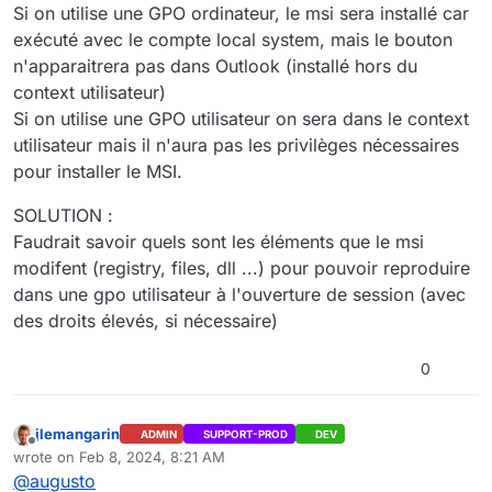
Si on utilise une GPO ordinateur, le msi sera installé car
exécuté avec le compte local system, mais le bouton
n'apparaitrera pas dans Outlook (installé hors du
context utilisateur)
Si on utilise une GPO utilisateur on sera dans le context
utilisateur mais il n'aura pas les privilèges nécessaires
pour installer le MSI.
SOLUTION :
Faudrait savoir quels sont les éléments que le msi
modifent (registry, files, dll ...) pour pouvoir reproduire
dans une gpo utilisateur à l'ouverture de session (avec
des droits élevés, si nécessaire)
0
jlemangarin
ADMIN
SUPPORT-PROD
DEV
Offline
wrote on
Feb 8, 2024, 8:21 AM
last edited by
@
augusto