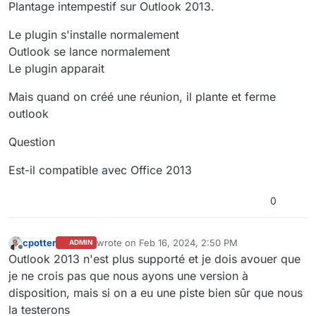
Offline
Plantage intempestif sur Outlook 2013.
<
Component
Id
=
"Microsoft.Ide
<
File
Id
=
"Microsoft.
Le plugin s'installe normalement
</
Component
>
Outlook se lance normalement
</
ComponentGroup
>
</
Fragment
>
Le plugin apparait
Mais quand on créé une réunion, il plante et ferme
outlook
Question
Est-il compatible avec Office 2013
0
cpotter
wrote on
Feb 16, 2024, 2:50 PM
ADMIN
last edited by
Offline
Outlook 2013 n'est plus supporté et je dois avouer que
je ne crois pas que nous ayons une version à
disposition, mais si on a eu une piste bien sûr que nous
la testerons