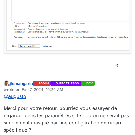
0
jlemangarin
ADMIN
SUPPORT-PROD
DEV
Offline
wrote on
Feb 7, 2024, 10:26 AM
last edited by
@
augusto
Merci pour votre retour, pourriez vous essayer de
regarder dans les paramètres si le bouton ne serait pas
simplement masqué par une configuration de ruban
spécifique ?