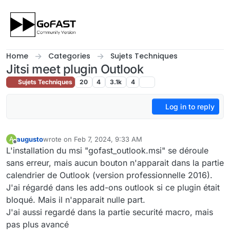
Skip to content
Home
Categories
Sujets Techniques
Jitsi meet plugin Outlook
Sujets Techniques
20
4
3.1k
4
Log in to reply
augusto
wrote on
Feb 7, 2024, 9:33 AM
A
last edited by augusto
Feb 7, 2024, 10:35 AM
Offline
L'installation du msi "gofast_outlook.msi" se déroule
sans erreur, mais aucun bouton n'apparait dans la partie
calendrier de Outlook (version professionnelle 2016).
J'ai régardé dans les add-ons outlook si ce plugin était
bloqué. Mais il n'apparait nulle part.
J'ai aussi regardé dans la partie securité macro, mais
pas plus avancé