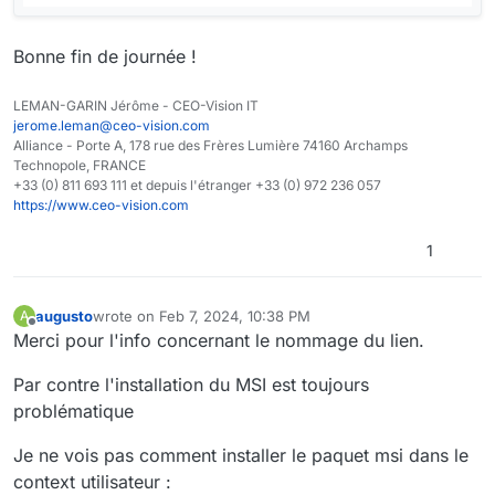
Bonne fin de journée !
LEMAN-GARIN Jérôme - CEO-Vision IT
jerome.leman@ceo-vision.com
Alliance - Porte A, 178 rue des Frères Lumière 74160 Archamps
Technopole, FRANCE
+33 (0) 811 693 111 et depuis l'étranger +33 (0) 972 236 057
https://www.ceo-vision.com
1
augusto
wrote on
Feb 7, 2024, 10:38 PM
A
last edited by augusto
Feb 7, 2024, 11:40 PM
Offline
Merci pour l'info concernant le nommage du lien.
Par contre l'installation du MSI est toujours
problématique
Je ne vois pas comment installer le paquet msi dans le
context utilisateur :