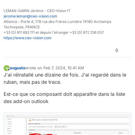
LEMAN-GARIN Jérôme - CEO-Vision IT
jerome.leman@ceo-vision.com
Alliance - Porte A, 178 rue des Frères Lumière 74160 Archamps
Technopole, FRANCE
+33 (0) 811 693 111 et depuis l'étranger +33 (0) 972 236 057
https://www.ceo-vision.com
0
augusto
wrote on
Feb 7, 2024, 10:41 AM
A
last edited by
Offline
J'ai réinstallé une dizaine de fois. J'ai regardé dans le
ruban, mais pas de trace.
Est-ce que ce composant doit apparaître dans la liste
des add-on outlook