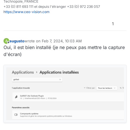
Technopole, FRANCE
+33 (0) 811 693 111 et depuis l'étranger +33 (0) 972 236 057
https://www.ceo-vision.com
1
augusto
wrote on
Feb 7, 2024, 10:03 AM
A
last edited by
Offline
Oui, il est bien installé (je ne peux pas mettre la capture
d'écran)