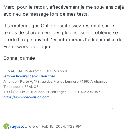
<
Component
Id
=
"Microsoft.Extensions.Opti
Merci pour le retour, effectivement je me souviens déjà
<
File
Id
=
"Microsoft.Extensions.Optio
avoir eu ce message lors de mes tests.
</
Component
>
<
Component
Id
=
"Microsoft.Extensions.Logg
Il semblerait que Outlook soit assez restrictif sur le
<
File
Id
=
"Microsoft.Extensions.Loggi
temps de chargement des plugins, si le problème se
</
Component
>
produit trop souvent j'en informerais l'éditeur initial du
<
Component
Id
=
"Microsoft.Extensions.Cach
Framework du plugin.
<
File
Id
=
"Microsoft.Extensions.Cachi
</
Component
>
Bonne journée !
<
Component
Id
=
"Microsoft.Extensions.Prim
<
File
Id
=
"Microsoft.Extensions.Primi
LEMAN-GARIN Jérôme - CEO-Vision IT
</
Component
>
jerome.leman@ceo-vision.com
<
Component
Id
=
"Microsoft.Ide
Alliance - Porte A, 178 rue des Frères Lumière 74160 Archamps
<
File
Id
=
"Microsoft.
Technopole, FRANCE
</
Component
>
+33 (0) 811 693 111 et depuis l'étranger +33 (0) 972 236 057
<
Component
Id
=
"Microsoft.Ide
https://www.ceo-vision.com
<
File
Id
=
"Microsoft.
</
Component
>
1
<
Component
Id
=
"System.Identi
<
File
Id
=
"System.Ide
augusto
wrote on
Feb 15, 2024, 1:28 PM
A
</
Component
>
last edited by