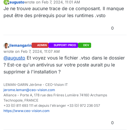
augusto
wrote on
Feb 7, 2024, 11:01 AM
A
last edited by
Offline
Je ne trouve aucune trace de ce composant. Il manque
peut être des prérequis pour les runtimes .vsto
0
jlemangarin
ADMIN
SUPPORT-PROD
DEV
Offline
wrote on
Feb 7, 2024, 11:07 AM
last edited by
@
augusto
Et voyez vous le fichier .vtso dans le dossier
? Est-ce qu'un antivirus sur votre poste aurait pu le
supprimer à l'installation ?
LEMAN-GARIN Jérôme - CEO-Vision IT
jerome.leman@ceo-vision.com
Alliance - Porte A, 178 rue des Frères Lumière 74160 Archamps
Technopole, FRANCE
+33 (0) 811 693 111 et depuis l'étranger +33 (0) 972 236 057
https://www.ceo-vision.com
0