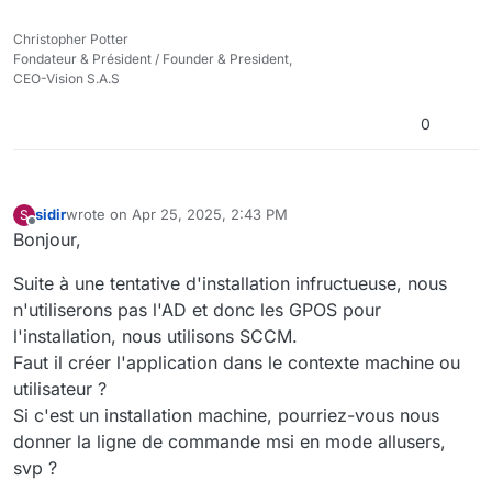
Christopher Potter
Fondateur & Président / Founder & President,
CEO-Vision S.A.S
0
sidir
wrote on
Apr 25, 2025, 2:43 PM
S
last edited by
Offline
Bonjour,
Suite à une tentative d'installation infructueuse, nous
n'utiliserons pas l'AD et donc les GPOS pour
l'installation, nous utilisons SCCM.
Faut il créer l'application dans le contexte machine ou
utilisateur ?
Si c'est un installation machine, pourriez-vous nous
donner la ligne de commande msi en mode allusers,
svp ?