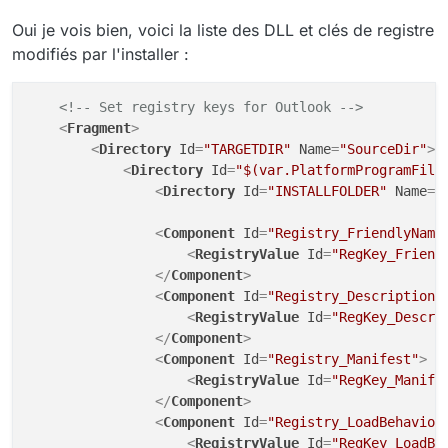
Oui je vois bien, voici la liste des DLL et clés de registre
modifiés par l'installer :
<!-- Set registry keys for Outlook -->
<
Fragment
>
<
Directory
Id
=
"TARGETDIR"
Name
=
"SourceDir"
>
<
Directory
Id
=
"$(var.PlatformProgramFile
<
Directory
Id
=
"INSTALLFOLDER"
Name
=
"
<
Component
Id
=
"Registry_FriendlyName
<
RegistryValue
Id
=
"RegKey_Friend
</
Component
>
<
Component
Id
=
"Registry_Description"
<
RegistryValue
Id
=
"RegKey_Descri
</
Component
>
<
Component
Id
=
"Registry_Manifest"
>
<
RegistryValue
Id
=
"RegKey_Manife
</
Component
>
<
Component
Id
=
"Registry_LoadBehavior
<
RegistryValue
Id
=
"RegKey_LoadBe