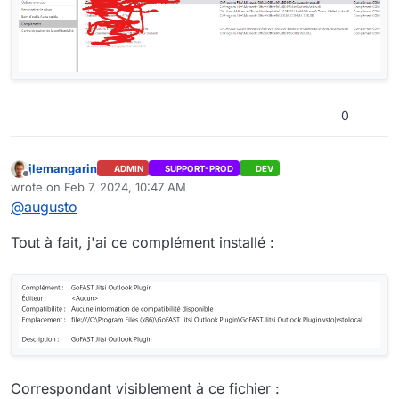
0
jlemangarin
ADMIN
SUPPORT-PROD
DEV
Offline
wrote on
Feb 7, 2024, 10:47 AM
last edited by
@
augusto
Tout à fait, j'ai ce complément installé :
Correspondant visiblement à ce fichier :