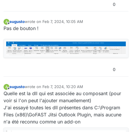
0
augusto
wrote on
Feb 7, 2024, 10:05 AM
A
last edited by
Offline
Pas de bouton !
0
augusto
wrote on
Feb 7, 2024, 10:20 AM
A
last edited by
Offline
Quelle est la dll qui est associée au composant (pour
voir si l'on peut l'ajouter manuellement)
J'ai essayé toutes les dll présentes dans C:\Program
Files (x86)\GoFAST Jitsi Outlook Plugin, mais aucune
n'a été reconnu comme un add-on