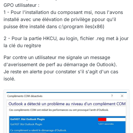
<
File
Id
=
"Jitsi_Meet_Outlook_AddIn.v
GPO utilisateur :
</
Component
>
1 - Pour l'installation du composant msi, nous l'avons
<
Component
Id
=
"Jitsi_Meet_Outlook_AddIn.
installé avec une élévation de privilège ppour qu'il
<
File
Id
=
"Jitsi_Meet_Outlook_AddIn.d
puisse être installé dans c:\program iles(x86)
</
Component
>
</
ComponentGroup
>
2 - Pour la partie HKCU, au login, fichier .reg met à jour
<
ComponentGroup
Id
=
"Dependencies"
Directory
=
la clé du regitsre
<
Component
Id
=
"Microsoft.Bcl.AsyncInterf
<
File
Id
=
"Microsoft.Bcl.AsyncInterfa
Par contre un utilisateur me signale un message
</
Component
>
d'averissement de perf au démarrage de Outlook).
<
Component
Id
=
"Microsoft.Office.Tools.Co
Je reste en alerte pour constater s'il s'agit d'un cas
<
File
Id
=
"Microsoft.Office.Tools.Com
</
Component
>
isolé.
<
Component
Id
=
"Microsoft.Office.Tools.Ou
<
File
Id
=
"Microsoft.Office.Tools.Out
</
Component
>
<
Component
Id
=
"System.Buffers.dll"
>
<
File
Id
=
"System.Buffers.dll"
Name
=
"
</
Component
>
<
Component
Id
=
"System.Memory.dll"
>
<
File
Id
=
"System.Memory.dll"
Name
=
"S