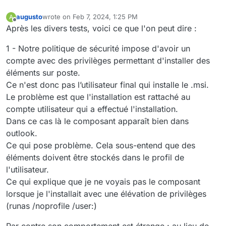
augusto
wrote on
Feb 7, 2024, 1:25 PM
A
last edited by
Offline
Après les divers tests, voici ce que l'on peut dire :
1 - Notre politique de sécurité impose d'avoir un
compte avec des privilèges permettant d'installer des
éléments sur poste.
Ce n'est donc pas l’utilisateur final qui installe le .msi.
Le problème est que l'installation est rattaché au
compte utilisateur qui a effectué l'installation.
Dans ce cas là le composant apparaît bien dans
outlook.
Ce qui pose problème. Cela sous-entend que des
éléments doivent être stockés dans le profil de
l'utilisateur.
Ce qui explique que je ne voyais pas le composant
lorsque je l'installait avec une élévation de privilèges
(runas /noprofile /user:)
Par contre son comportement est étrange : au lieu de