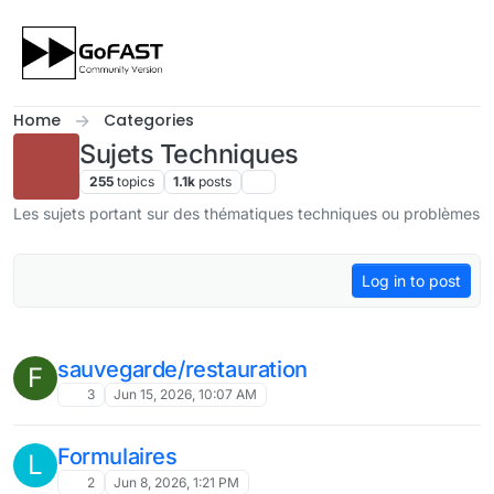
Skip to content
Home
Categories
Sujets Techniques
255
topics
1.1k
posts
Les sujets portant sur des thématiques techniques ou problèmes
Log in to post
sauvegarde/restauration
F
3
Jun 15, 2026, 10:07 AM
Formulaires
L
2
Jun 8, 2026, 1:21 PM