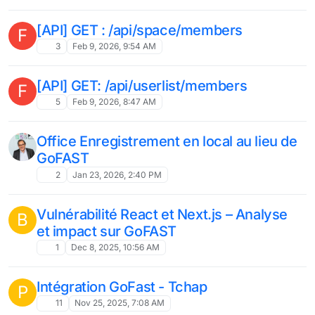
[API] GET : /api/space/members
F
3
Feb 9, 2026, 9:54 AM
[API] GET: /api/userlist/members
F
5
Feb 9, 2026, 8:47 AM
Office Enregistrement en local au lieu de
GoFAST
2
Jan 23, 2026, 2:40 PM
Vulnérabilité React et Next.js – Analyse
B
et impact sur GoFAST
1
Dec 8, 2025, 10:56 AM
Intégration GoFast - Tchap
P
11
Nov 25, 2025, 7:08 AM