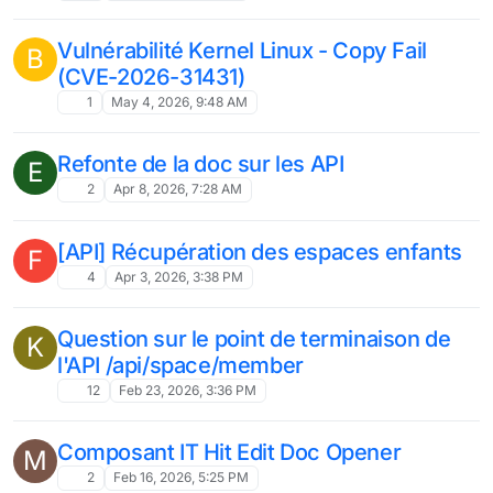
Vulnérabilité Kernel Linux - Copy Fail
B
(CVE-2026-31431)
1
May 4, 2026, 9:48 AM
Refonte de la doc sur les API
E
2
Apr 8, 2026, 7:28 AM
[API] Récupération des espaces enfants
F
4
Apr 3, 2026, 3:38 PM
Question sur le point de terminaison de
K
l'API /api/space/member
12
Feb 23, 2026, 3:36 PM
Composant IT Hit Edit Doc Opener
M
2
Feb 16, 2026, 5:25 PM