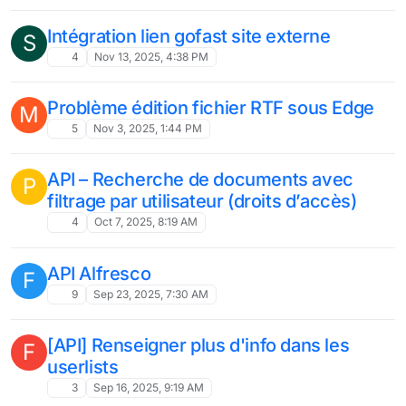
Intégration lien gofast site externe
S
4
Nov 13, 2025, 4:38 PM
Problème édition fichier RTF sous Edge
M
5
Nov 3, 2025, 1:44 PM
API – Recherche de documents avec
P
filtrage par utilisateur (droits d’accès)
4
Oct 7, 2025, 8:19 AM
API Alfresco
F
9
Sep 23, 2025, 7:30 AM
[API] Renseigner plus d'info dans les
F
userlists
3
Sep 16, 2025, 9:19 AM