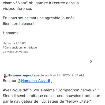
champ “Nom” obligatoire à l’entrée dans la
visioconférence.
En vous souhaitant une agréable journée,
Bien cordialement,
Hamama
Hamama ASSADI
Pôle transition numérique
Le Mans Université
0
Nolwenn Legendre
wrote on
May 28, 2025, 9:07 AM
last edited by
Offline
Bonjour
@
Hamama-Assadi
,
Avez-vous défini vous-même "Compagnon nerveux" ?
Sinon il semblerait que ce soit une mauvaise traduction
par le navigateur de l'utilisateur de "Fellow Jitster".