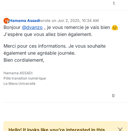
1
Hamama Assadi
wrote on
Jun 2, 2025, 10:34 AM
H
last edited by
Offline
Bonjour
@
dvanzo
, je vous remercie je vais bien
J'espère que vous allez bien également.
Merci pour ces informations. Je vous souhaite
également une agréable journée.
Bien cordialement,
Hamama ASSADI
Pôle transition numérique
Le Mans Université
0
Hello! It looks like you're interested in this