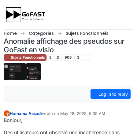
Skip to content
Home
Categories
Sujets Fonctionnels
Anomalie affichage des pseudos sur
GoFast en visio
Sujets Fonctionnels
5
3
905
3
Log in to reply
Hamama Assadi
wrote on
May 28, 2025, 6:35 AM
H
last edited by Hamama Assadi
May 28, 2025, 8:4
Offline
Bonjour,
Des utilisateurs ont observé une incohérence dans