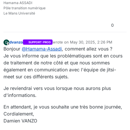
Hamama ASSADI
Pôle transition numérique
Le Mans Université
0
dvanzo
wrote on
May 30, 2025, 2:26 PM
D
SUPPORT-PROD
last edited by
Offline
Bonjour
@
Hamama-Assadi
, comment allez vous ?
Je vous informe que les problématiques sont en cours
de traitement de notre côté et que nous sommes
également en communication avec l'équipe de jitsi-
meet sur ces différents sujets.
Je reviendrai vers vous lorsque nous aurons plus
d'informations.
En attendant, je vous souhaite une très bonne journée,
Cordialement,
Damien VANZO