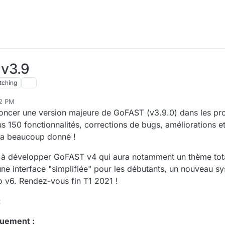
 v3.9
tching
52 PM
3, 2020, 3:53 PM
cer une version majeure de GoFAST (v3.9.0) dans les pr
s 150 fonctionnalités, corrections de bugs, améliorations et 
i a beaucoup donné !
à développer GoFAST v4 qui aura notamment un thème tot
une interface "simplifiée" pour les débutants, un nouveau sy
o v6. Rendez-vous fin T1 2021 !
:
quement :