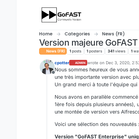
Skip to content
Home
Categories
News (FR)
Version majeure GoFAST
News (FR)
1
posts
1
posters
341
views
1
wa
cpotter
wrote on
Dec 3, 2020, 2:
ADMIN
last edited by cpotter
Dec 
Nous sommes heureux de vous annon
Offline
une très importante version avec plu
Un grand merci à toute l'équipe qu
Nous avons en parallèle commencé 
1ère fois depuis plusieurs années), 
une montée de version vers Alfresc
Voici une sélection des nouveautés 
Version "GoFAST Enterprise" uni