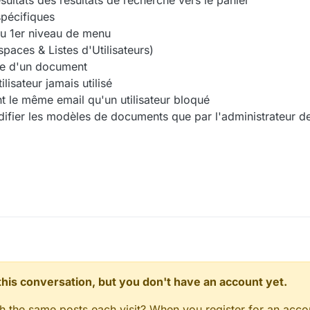
ésultats des résultats de recherche vers le panier
pécifiques
u 1er niveau de menu
aces & Listes d'Utilisateurs)
tre d'un document
isateur jamais utilisé
nt le même email qu'un utilisateur bloqué
odifier les modèles de documents que par l'administrateur d
n this conversation, but you don't have an account yet.
gh the same posts each visit? When you register for an accou