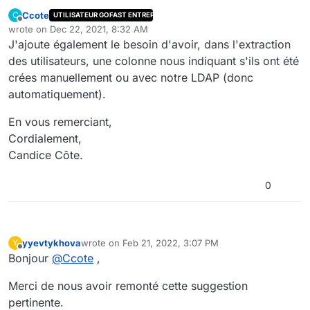
Ccote
C
UTILISATEUR GOFAST ENTREPRISE
Nous serions également intéressés par ces indicateurs
Offline
wrote on
Dec 22, 2021, 8:32 AM
supplémentaires.
last edited by
J'ajoute également le besoin d'avoir, dans l'extraction
depuis les statistiques "utilisateurs" avoir
Je reste à disposition pour plus de précisions,
directement, dans le graphique, le nombre
des utilisateurs, une colonne nous indiquant s'ils ont été
En vous remerciant,
d'utilisateurs ainsi que le détail du nombre
crées manuellement ou avec notre LDAP (donc
Cordialement,
d'utilisateurs internes et le nombre d'utilisateurs
automatiquement).
Candice Côte.
Extranet
.
nous souhaiterions également pourvoir faire des
En vous remerciant,
extractions à des dates données, afin de pouvoir
regarder l'état des chiffres à une date précise.
Cordialement,
sur l’onglet « Statistiques documentaires »,
Candice Côte.
disponible dans chaque espace, il faudrait que l’on
ait également le volume (poids, taille) des fichiers.
0
yyevtykhova
wrote on
Feb 21, 2022, 3:07 PM
Y
last edited by
Offline
Bonjour
@
Ccote
,
Merci de nous avoir remonté cette suggestion
pertinente.