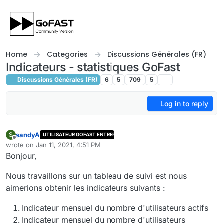
Skip to content
Home
Categories
Discussions Générales (FR)
Indicateurs - statistiques GoFast
Discussions Générales (FR)
6
5
709
5
Log in to reply
sandyA
S
UTILISATEUR GOFAST ENTREPRISE
Offline
wrote on
Jan 11, 2021, 4:51 PM
last edited by
Bonjour,
Nous travaillons sur un tableau de suivi est nous
aimerions obtenir les indicateurs suivants :
Indicateur mensuel du nombre d'utilisateurs actifs
Indicateur mensuel du nombre d'utilisateurs