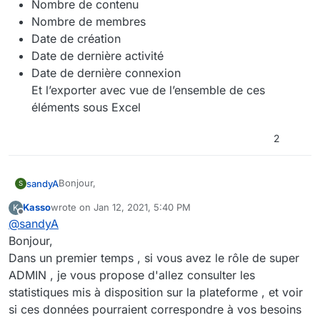
Nombre de contenu
Nombre de membres
Date de création
Date de dernière activité
Date de dernière connexion
Et l’exporter avec vue de l’ensemble de ces
éléments sous Excel
2
Bonjour,
sandyA
S
Kasso
wrote on
Jan 12, 2021, 5:40 PM
K
Nous travaillons sur un tableau de suivi est nous
last edited by
Offline
@
sandyA
aimerions obtenir les indicateurs suivants :
Indicateur mensuel du nombre d'utilisateurs actifs
Bonjour,
Est-ce qu’il y a d’autres clients de CEO-VISION qui
Indicateur mensuel du nombre d'utilisateurs
Dans un premier temps , si vous avez le rôle de super
souhaitent bénéficier de ses indicateurs, merci à vous
connectés
ADMIN , je vous propose d'allez consulter les
?
Indicateur mensuel sur le nombre de documents
Merci,
statistiques mis à disposition sur la plateforme , et voir
chargés dans NoisyFAST
Indicateur mensuel sur le poids (Mo, Go) des
Cordialement,
si ces données pourraient correspondre à vos besoins
documents chargés dans NoisyFAST