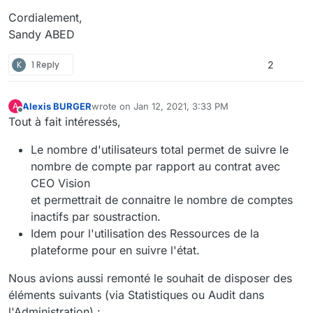
Cordialement,
Sandy ABED
K
1 Reply
2
Alexis BURGER
wrote on
Jan 12, 2021, 3:33 PM
A
last edited by
Offline
Tout à fait intéressés,
Le nombre d'utilisateurs total permet de suivre le
nombre de compte par rapport au contrat avec
CEO Vision
et permettrait de connaitre le nombre de comptes
inactifs par soustraction.
Idem pour l'utilisation des Ressources de la
plateforme pour en suivre l'état.
Nous avions aussi remonté le souhait de disposer des
éléments suivants (via Statistiques ou Audit dans
l'Administration) :