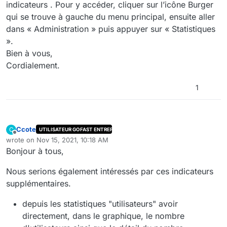
Sandy ABED
indicateurs . Pour y accéder, cliquer sur l’icône Burger
Indicateurs mensuel sur l’utilisateur des
qui se trouve à gauche du menu principal, ensuite aller
ressources mises en place (CPU RAM, Utilisation
dans « Administration » puis appuyer sur « Statistiques
des capacités de stockage, Temps de réponse,...)
Ceo-Vision dispose surement de requêtes et/ou
».
d'indicateurs de ce type produit par les outils de
Bien à vous,
supervision déjà en place.
Cordialement.
Pouvez-vous nous communiquer les indicateurs
dont vous disposez et qui rentrent dans le cadre
du besoin ci-dessus.
1
Ccote
C
UTILISATEUR GOFAST ENTREPRISE
Offline
wrote on
Nov 15, 2021, 10:18 AM
last edited by
Bonjour à tous,
Nous serions également intéressés par ces indicateurs
supplémentaires.
depuis les statistiques "utilisateurs" avoir
directement, dans le graphique, le nombre