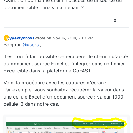
Avant , on donnait le chemin d’accès de la source du
document cible… mais maintenant ?
0
yyevtykhova
wrote on
Nov 16, 2018, 2:07 PM
Y
last edited by yyevtykhova
Nov 16, 2018, 3:12 PM
Offline
Bonjour
@
users
,
Il est tout à fait possible de récupérer le chemin d'accès
du document source Excel et l'intégrer dans un fichier
Excel cible dans la plateforme GoFAST.
Voici la procédure avec les captures d'écran :
Par exemple, vous souhaitez récupérer la valeur dans
une cellule Excel d'un document source : valeur 1000,
cellule I3 dans notre cas.