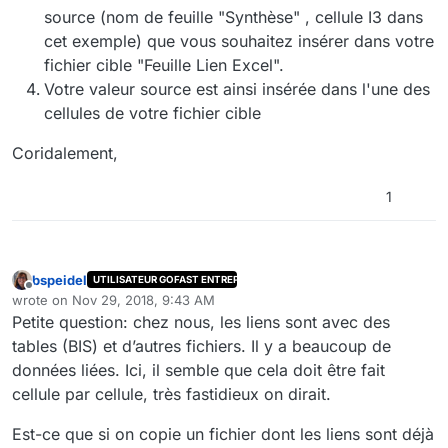
source (nom de feuille "Synthèse" , cellule I3 dans
cet exemple) que vous souhaitez insérer dans votre
fichier cible "Feuille Lien Excel".
Votre valeur source est ainsi insérée dans l'une des
cellules de votre fichier cible
Coridalement,
1
bspeidel
UTILISATEUR GOFAST ENTREPRISE
Offline
wrote on
Nov 29, 2018, 9:43 AM
last edited by
Petite question: chez nous, les liens sont avec des
tables (BIS) et d’autres fichiers. Il y a beaucoup de
données liées. Ici, il semble que cela doit être fait
cellule par cellule, très fastidieux on dirait.
Est-ce que si on copie un fichier dont les liens sont déjà