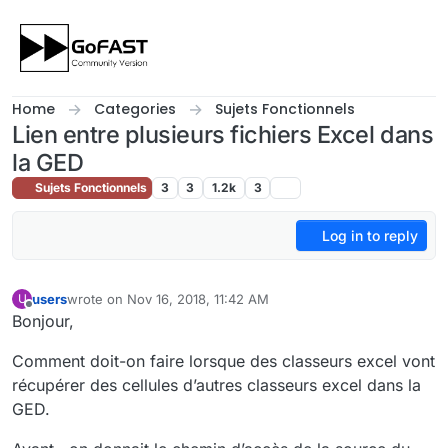
Skip to content
Home
Categories
Sujets Fonctionnels
Lien entre plusieurs fichiers Excel dans
la GED
Sujets Fonctionnels
3
3
1.2k
3
Log in to reply
users
wrote on
Nov 16, 2018, 11:42 AM
U
last edited by
Offline
Bonjour,
Comment doit-on faire lorsque des classeurs excel vont
récupérer des cellules d’autres classeurs excel dans la
GED.