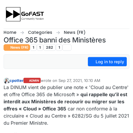
Skip to content
Home
Categories
News (FR)
Office 365 banni des Ministères
News (FR)
1
1
282
1
Log in to reply
cpotter
wrote on
Sep 27, 2021, 10:10 AM
ADMIN
last edited by
Offline
La DINUM vient de publier une note « 'Cloud au Centre'
et offre Office 365 de Microsoft »
qui rappelle qu’il est
interdit aux Ministères de recourir ou migrer sur les
offres « Cloud » Office 365
car non conforme à la
circulaire « Cloud au Centre » 6282/SG du 5 juillet 2021
du Premier Ministre.