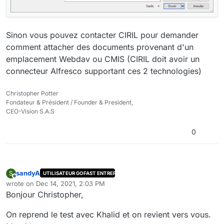
Sinon vous pouvez contacter CIRIL pour demander
comment attacher des documents provenant d'un
emplacement Webdav ou CMIS (CIRIL doit avoir un
connecteur Alfresco supportant ces 2 technologies)
Christopher Potter
Fondateur & Président / Founder & President,
CEO-Vision S.A.S
0
sandyA
S
UTILISATEUR GOFAST ENTREPRISE
Offline
wrote on
Dec 14, 2021, 2:03 PM
last edited by
Bonjour Christopher,
On reprend le test avec Khalid et on revient vers vous.