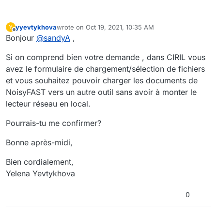
yyevtykhova
wrote on
Oct 19, 2021, 10:35 AM
Y
last edited by
Offline
Bonjour
@
sandyA
,
Si on comprend bien votre demande , dans CIRIL vous
avez le formulaire de chargement/sélection de fichiers
et vous souhaitez pouvoir charger les documents de
NoisyFAST vers un autre outil sans avoir à monter le
lecteur réseau en local.
Pourrais-tu me confirmer?
Bonne après-midi,
Bien cordialement,
Yelena Yevtykhova
0