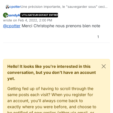
cpotter
Une précision importante, le "sauvegarder sous" ceci
ne fonctionne qu'avec Windows 10 car il s'agit d'une
sandyA
S
UTILISATEUR GOFAST ENTREPRISE
nouvelle fonctionnalité de la dernière version de
Offline
wrote on
Feb 4, 2022, 2:00 PM
Windows
last edited by
@
cpotter
Merci Christophe nous prenons bien note
1
Hello! It looks like you're interested in this
conversation, but you don't have an account
yet.
Getting fed up of having to scroll through the
same posts each visit? When you register for
an account, you'll always come back to
exactly where you were before, and choose to
be notified of new replies (either via email, or