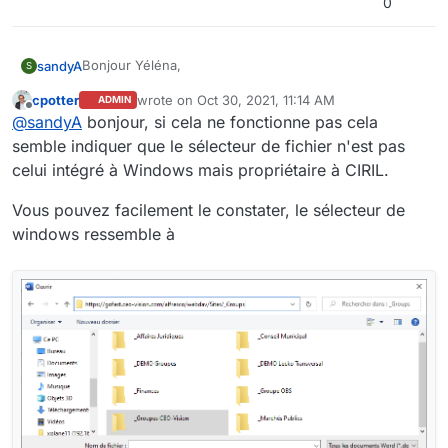
0
Bonjour Yéléna,
sandyA
S
cpotter
wrote on
Oct 30, 2021, 11:14 AM
ADMIN
C'est tout a fait la le besoin.
last edited by cpotter
Oct 30, 2021, 1:20 PM
Offline
@
sandyA
bonjour, si cela ne fonctionne pas cela
Certains utilisateurs travaillant sur le volet financier ont
semble indiquer que le sélecteur de fichier n'est pas
besoin d'aller chercher les documents partagés avec
celui intégré à Windows mais propriétaire à CIRIL.
les opérationnels dans Noisyfast pour les intégrer dans
Cela nous permettra d'éviter toutes les étapes :
l'outil de gestion des financier, PV livraison, services
Télécharger de Noisyfast => enregistrer en local =>
Vous pouvez facilement le constater, le sélecteur de
fait,..).
charger dans Ciril
Cordialement
windows ressemble à
Sandy