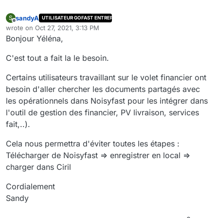
sandyA
S
UTILISATEUR GOFAST ENTREPRISE
Offline
wrote on
Oct 27, 2021, 3:13 PM
last edited by
Bonjour Yéléna,
C'est tout a fait la le besoin.
Certains utilisateurs travaillant sur le volet financier ont
besoin d'aller chercher les documents partagés avec
les opérationnels dans Noisyfast pour les intégrer dans
l'outil de gestion des financier, PV livraison, services
fait,..).
Cela nous permettra d'éviter toutes les étapes :
Télécharger de Noisyfast => enregistrer en local =>
charger dans Ciril
Cordialement
Sandy