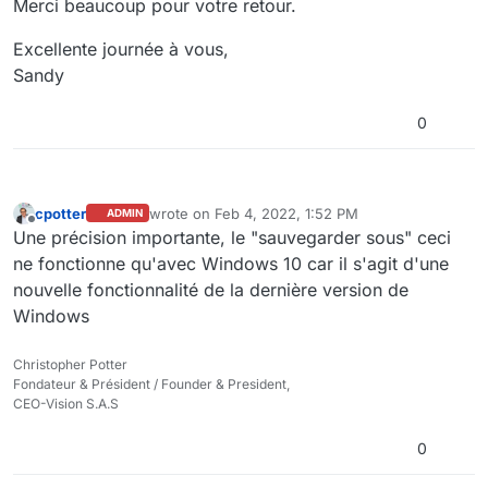
Merci beaucoup pour votre retour.
Excellente journée à vous,
Sandy
0
cpotter
wrote on
Feb 4, 2022, 1:52 PM
ADMIN
last edited by cpotter
Feb 4, 2022, 2:54 PM
Offline
Une précision importante, le "sauvegarder sous" ceci
ne fonctionne qu'avec Windows 10 car il s'agit d'une
nouvelle fonctionnalité de la dernière version de
Windows
Christopher Potter
Fondateur & Président / Founder & President,
CEO-Vision S.A.S
0