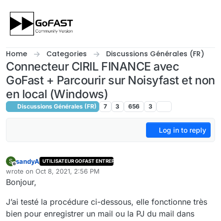
Skip to content
Home
Categories
Discussions Générales (FR)
Connecteur CIRIL FINANCE avec
GoFast + Parcourir sur Noisyfast et non
en local (Windows)
Discussions Générales (FR)
7
3
656
3
Log in to reply
sandyA
S
UTILISATEUR GOFAST ENTREPRISE
Offline
wrote on
Oct 8, 2021, 2:56 PM
last edited by
Bonjour,
J’ai testé la procédure ci-dessous, elle fonctionne très
bien pour enregistrer un mail ou la PJ du mail dans