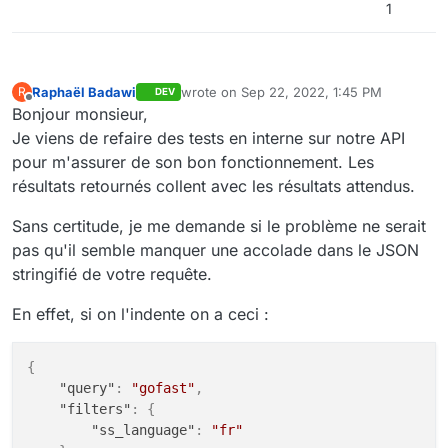
1
Raphaël Badawi
wrote on
Sep 22, 2022, 1:45 PM
R
DEV
last edited by
Offline
Bonjour monsieur,
Je viens de refaire des tests en interne sur notre API
pour m'assurer de son bon fonctionnement. Les
résultats retournés collent avec les résultats attendus.
Sans certitude, je me demande si le problème ne serait
pas qu'il semble manquer une accolade dans le JSON
stringifié de votre requête.
En effet, si on l'indente on a ceci :
{
"query"
:
"gofast"
,
"filters"
:
{
"ss_language"
:
"fr"