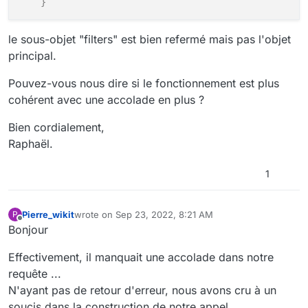
}
le sous-objet "filters" est bien refermé mais pas l'objet
principal.
Pouvez-vous nous dire si le fonctionnement est plus
cohérent avec une accolade en plus ?
Bien cordialement,
Raphaël.
1
Pierre_wikit
wrote on
Sep 23, 2022, 8:21 AM
P
last edited by
Offline
Bonjour
Effectivement, il manquait une accolade dans notre
requête ...
N'ayant pas de retour d'erreur, nous avons cru à un
soucis dans la construction de notre appel.