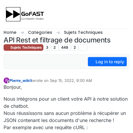
Skip to content
Home
Categories
Sujets Techniques
API Rest et filtrage de documents
Sujets Techniques
3
2
448
2
Log in to reply
Pierre_wikit
wrote on
Sep 15, 2022, 9:00 AM
P
last edited by Pierre_wikit
Sep 15, 2022, 11:21 AM
Offline
Bonjour,
Nous intégrons pour un client votre API à notre solution
de chatbot.
Nous réussissons sans aucun problème à récupérer un
JSON contenant les documents d'une recherche !
Par exemple avec une requête cURL :