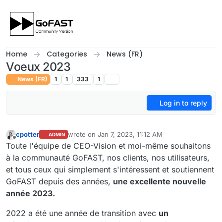
Skip to content
Home
Categories
News (FR)
Voeux 2023
News (FR)
1
1
333
1
Log in to reply
cpotter
wrote on
Jan 7, 2023, 11:12 AM
ADMIN
last edited by cpotter
Jan 19, 2023, 9:19 AM
Offline
Toute l'équipe de CEO-Vision et moi-même souhaitons
à la communauté GoFAST, nos clients, nos utilisateurs,
et tous ceux qui simplement s'intéressent et soutiennent
GoFAST depuis des années,
une excellente nouvelle
année 2023.
2022 a été une année de transition avec
un