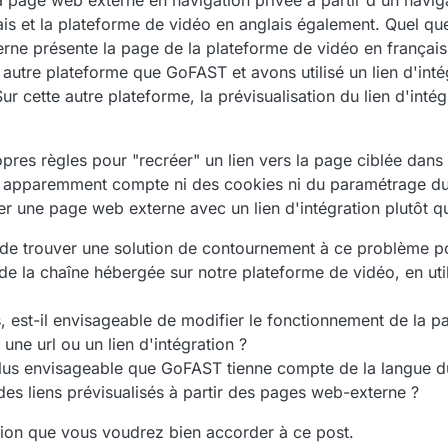
 page web externe en navigation privée à partir d'un naviga
 et la plateforme de vidéo en anglais également. Quel que s
erne présente la page de la plateforme de vidéo en français
autre plateforme que GoFAST et avons utilisé un lien d'inté
 cette autre plateforme, la prévisualisation du lien d'intégr
opres règles pour "recréer" un lien vers la page ciblée dan
t apparemment compte ni des cookies ni du paramétrage du
éer une page web externe avec un lien d'intégration plutôt qu
e de trouver une solution de contournement à ce problème p
de la chaîne hébergée sur notre plateforme de vidéo, en uti
as, est-il envisageable de modifier le fonctionnement de la 
une url ou un lien d'intégration ?
l plus envisageable que GoFAST tienne compte de la langue d
des liens prévisualisés à partir des pages web-externe ?
tion que vous voudrez bien accorder à ce post.