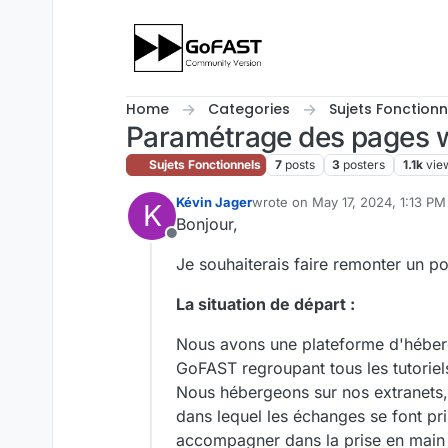
Skip to content
Home
Categories
Sujets Fonctionn
Paramétrage des pages 
Sujets Fonctionnels
7
posts
3
posters
1.1k
vie
Kévin Jager
wrote on
May 17, 2024, 1:13 PM
K
last edited by
Bonjour,
Offline
Je souhaiterais faire remonter un p
La situation de départ :
Nous avons une plateforme d'héberg
GoFAST regroupant tous les tutoriel
Nous hébergeons sur nos extranets, u
dans lequel les échanges se font pri
accompagner dans la prise en main