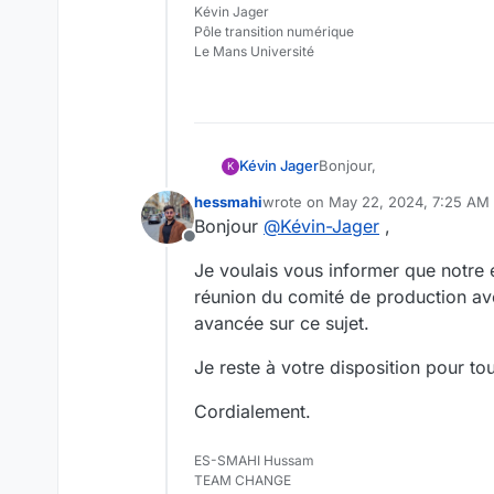
Kévin Jager
Pôle transition numérique
Le Mans Université
Bonjour,
Kévin Jager
K
hessmahi
wrote on
May 22, 2024, 7:25 AM
@
Léa-Angelloz
: Un lien 
last edited by
Bonjour
@
Kévin-Jager
,
<iframe src= “ “> </ifra
Offline
@
hessmahi
: Comme je l'
Je voulais vous informer que notre é
l'utilisateur en français 
anglais et que je copie l'
J'espère avoir apporté d
réunion du comité de production av
Exception : si le navigate
avancée sur ce sujet.
Toutefois, si ce lien a é
Cordialement,
Je reste à votre disposition pour to
Cordialement.
ES-SMAHI Hussam
TEAM CHANGE