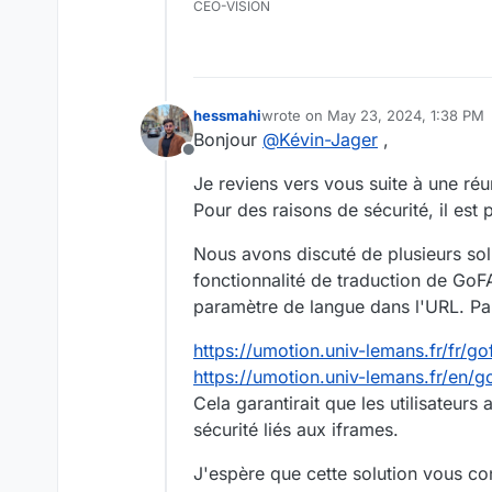
CEO-VISION
hessmahi
wrote on
May 23, 2024, 1:38 PM
last edited by
Bonjour
@
Kévin-Jager
,
Offline
Je reviens vers vous suite à une ré
Pour des raisons de sécurité, il est
Nous avons discuté de plusieurs solu
fonctionnalité de traduction de Go
paramètre de langue dans l'URL. Pa
https://umotion.univ-lemans.fr/fr/go
https://umotion.univ-lemans.fr/en/g
Cela garantirait que les utilisateur
sécurité liés aux iframes.
J'espère que cette solution vous co