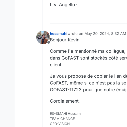
La plateforme permet de c
Léa Angelloz
cookies du navigateur.
Les éléments de test :
La langue proposée par dé
est en anglais, français s
Nous avons déjà essayer d
La langue ne peut pas être
plateforme GoFAST en angl
prévisualisation de la pa
Il semble que GoFAST util
hessmahi
wrote on
May 20, 2024, 8:32 AM
Nous avons effectué un te
web externe. Ces règles 
last edited by
Bonjour Kévin,
conditions mentionnées ci-
De plus, il n'est pas pos
Pensez-vous qu'il s
Offline
plateforme de vidéo en an
Merci pour le temps et la
"en anglais par défa
Comme l'a mentionné ma collègue, le
externe de GoFAST 
Si une telle solutio
dans GoFAST sont stockés côté serve
permettre de la crée
client.
Si ce n'est pas poss
plateforme dans le r
Je vous propose de copier le lien de
GoFAST, même si ce n'est pas la solut
GOFAST-11723 pour que notre équip
Cordialement,
ES-SMAHI Hussam
TEAM CHANGE
CEO-VISION