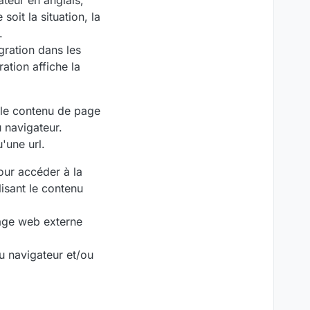
teur en anglais,
oit la situation, la
.
gration dans les
ation affiche la
s le contenu de page
 navigateur.
'une url.
our accéder à la
lisant le contenu
page web externe
u navigateur et/ou