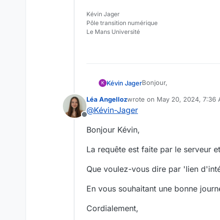
Kévin Jager
Pôle transition numérique
Le Mans Université
Bonjour,
Kévin Jager
K
Léa Angelloz
wrote on
May 20, 2024, 7:36
Je souhaiterais faire rem
last edited by
@
Kévin-Jager
Offline
La situation de départ :
Bonjour Kévin,
Nous avons une plateform
La requête est faite par le serveur 
GoFAST regroupant tous le
Nous hébergeons sur nos e
Le problème :
dans lequel les échanges 
Que voulez-vous dire par 'lien d'int
accompagner dans la pri
La page web externe prés
d'accompagnement, ainsi
ce qui ne nous arrange p
En vous souhaitant une bonne journ
plateforme de vidéos. L'
Le fonctionnement de la
de simplifier l'accès aux u
Cordialement,
Le contenu de cette plat