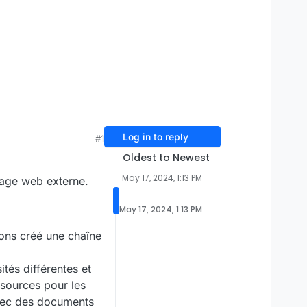
Log in to reply
#1
Oldest to Newest
May 17, 2024, 1:13 PM
 page web externe.
May 17, 2024, 1:13 PM
ons créé une chaîne
tés différentes et
ssources pour les
vec des documents