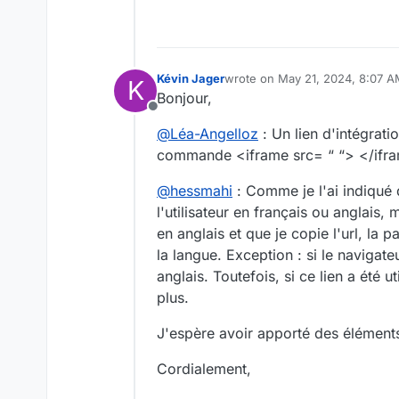
Kévin Jager
wrote on
May 21, 2024, 8:07 
K
last edited by
Bonjour,
Offline
@
Léa-Angelloz
: Un lien d'intégratio
commande <iframe src= “ “> </ifr
@
hessmahi
: Comme je l'ai indiqué
l'utilisateur en français ou anglais,
en anglais et que je copie l'url, la 
la langue. Exception : si le navigate
anglais. Toutefois, si ce lien a été
plus.
J'espère avoir apporté des élément
Cordialement,