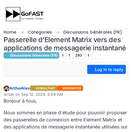
Skip to content
Home
Categories
Discussions Générales (FR)
Passerelle d'Element Matrix vers des
applications de messagerie instantané
Discussions Générales (FR)
1
1
293
1
Log in to reply
ArthurAlex
CONSULTANT
MODERATOR
Offline
wrote on
Sep 12, 2024, 8:04 AM
last edited by cpotter
Sep 13, 2024, 2:08 PM
Bonjour à tous,
Nous sommes en phase d'étude pour pouvoir proposer
des passerelles de connexion entre Element Matrix et
des applications de messagerie instantanée utilisées sur