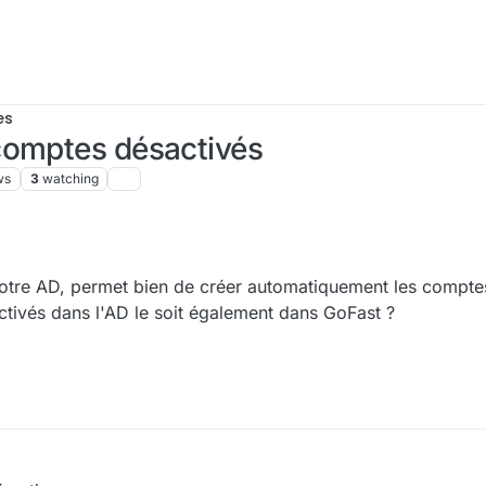
es
comptes désactivés
ws
3
watching
 notre AD, permet bien de créer automatiquement les comp
ctivés dans l'AD le soit également dans GoFast ?