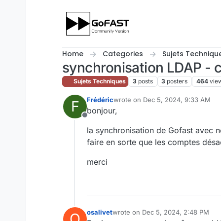
Skip to content
Home
Categories
Sujets Techniqu
synchronisation LDAP - 
Sujets Techniques
3
posts
3
posters
464
vie
Frédéric
wrote on
Dec 5, 2024, 9:33 AM
F
last edited by
bonjour,
Offline
la synchronisation de Gofast avec
faire en sorte que les comptes désa
merci
osalivet
wrote on
Dec 5, 2024, 2:48 PM
O
last edited by