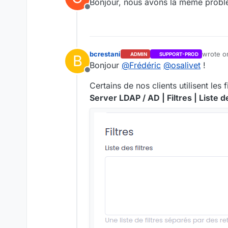
Bonjour, nous avons la même probl
Offline
bcrestani
wrote 
ADMIN
SUPPORT-PROD
B
last edi
Bonjour
@
Frédéric
@
osalivet
!
Offline
Certains de nos clients utilisent les
Server LDAP / AD | Filtres | Liste de