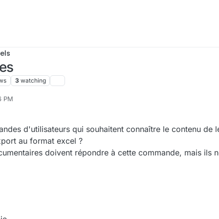
els
res
ws
3
watching
56 PM
des d'utilisateurs qui souhaitent connaître le contenu de l
port au format excel ?
ocumentaires doivent répondre à cette commande, mais ils n