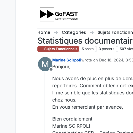
Skip to content
Home
Categories
Sujets Fonctionn
Statistiques documentai
Sujets Fonctionnels
5
posts
3
posters
507
vie
Marine Scirpoli
wrote on
Dec 18, 2024, 3:
M
last edited by
Bonjour,
Offline
Nous avons de plus en plus de deman
répertoires. Comment obtenir cet ex
Il me semble que les statistiques d
chez nous.
En vous remerciant par avance,
Bien cordialement,
Marine SCIRPOLI