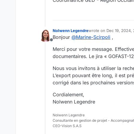
Coordinatrice GED - Région Occitan
Nolwenn Legendre
wrote on
Dec 19, 2024,
last edited by
Bonjour
@
Marine-Scirpoli
,
Offline
Merci pour votre message. Effectiv
documentaires. Le jira « GOFAST-124
Nous vous invitons à utiliser la rech
L’export pouvant être long, il est pr
corrigé dans les prochaines versio
Cordialement,
Nolwenn Legendre
Nolwenn Legendre
Consultante en gestion de projet - Accompagna
CEO-Vision S.A.S