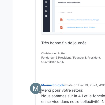
Très bonne fin de journée,
Christopher Potter
Fondateur & Président / Founder & President,
CEO-Vision S.A.S
Marine Scirpoli
wrote on
Dec 19, 2024, 4:
M
last edited by
Merci pour votre retour.
Offline
Nous sommes sur la 4.1 et la fonct
en service dans notre collectivité. 