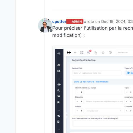
cpotter
wrote on
Dec 19, 2024, 3
ADMIN
last edited by
Pour préciser l'utilisation par la re
Offline
modification) :