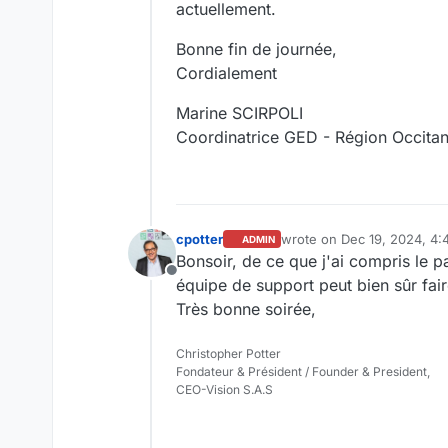
actuellement.
Bonne fin de journée,
Cordialement
Marine SCIRPOLI
Coordinatrice GED - Région Occitan
cpotter
wrote on
Dec 19, 2024, 4
ADMIN
last edited by
Bonsoir, de ce que j'ai compris le 
Offline
équipe de support peut bien sûr fair
Très bonne soirée,
Christopher Potter
Fondateur & Président / Founder & President,
CEO-Vision S.A.S