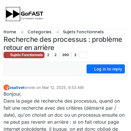
Skip to content
Home
Categories
Sujets Fonctionnels
Recherche des processus : problème
retour en arrière
Sujets Fonctionnels
2
2
390
2
Log in to reply
osalivet
wrote on
Mar 12, 2025, 9:53 AM
O
last edited by
Offline
Bonjour,
Dans la page de recherche des processus, quand on
fait une recherche avec des critères (démarré par /
date), qu'on choisit un doc ou un processus ensuite on
ne peut pas revenir en arrière : si on fait retour page
internet précédente, il bugue. on est donc obligé de