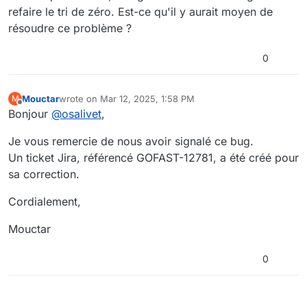
refaire le tri de zéro. Est-ce qu'il y aurait moyen de
résoudre ce problème ?
0
Mouctar
wrote on
Mar 12, 2025, 1:58 PM
M
last edited by
Offline
Bonjour
@
osalivet
,
Je vous remercie de nous avoir signalé ce bug.
Un ticket Jira, référencé GOFAST-12781, a été créé pour
sa correction.
Cordialement,
Mouctar
0