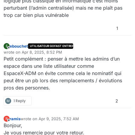
logique plus classique en informatique c’est moins
perturbant (l’admin centralisée) mais ne me plaît pas
trop car bien plus vulnérable
1
ebouchet
E
UTILISATEUR GOFAST ENTREPRISE
Offline
wrote on
Apr 8, 2025, 8:52 PM
last edited by
Petit complément : penser à mettre les admins d’un
espace dans une liste utilisateur comme
EspaceX-ADM on évite comme cela le nominatif qui
peut être un pb lors des remplacements / évolutions
pros des personnes.
M
1 Reply
2
ramis
wrote on
Apr 9, 2025, 7:52 AM
R
last edited by
Offline
Bonjour,
Je vous remercie pour votre retour.