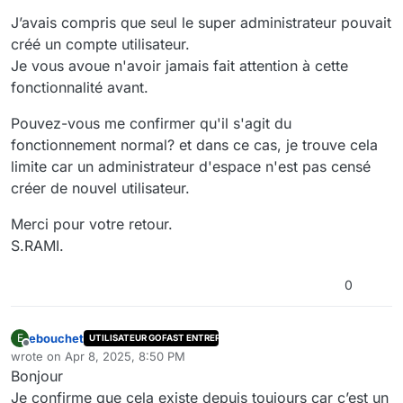
J’avais compris que seul le super administrateur pouvait
créé un compte utilisateur.
Je vous avoue n'avoir jamais fait attention à cette
fonctionnalité avant.
Pouvez-vous me confirmer qu'il s'agit du
fonctionnement normal? et dans ce cas, je trouve cela
limite car un administrateur d'espace n'est pas censé
créer de nouvel utilisateur.
Merci pour votre retour.
S.RAMI.
0
ebouchet
E
UTILISATEUR GOFAST ENTREPRISE
Offline
wrote on
Apr 8, 2025, 8:50 PM
last edited by
Bonjour
Je confirme que cela existe depuis toujours car c’est un