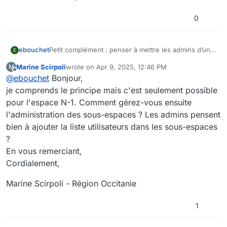
0
ebouchet
Petit complément : penser à mettre les admins d’un
E
espace dans une liste utilisateur comme
Marine Scirpoli
wrote on
Apr 9, 2025, 12:46 PM
M
EspaceX-ADM on évite comme cela le nominatif qui
last edited by Marine Scirpoli
Apr 9, 2025, 2:46 PM
Offline
@
ebouchet
Bonjour,
peut être un pb lors des remplacements / évolutions
pros des personnes.
je comprends le principe mais c'est seulement possible
pour l'espace N-1. Comment gérez-vous ensuite
l'administration des sous-espaces ? Les admins pensent
bien à ajouter la liste utilisateurs dans les sous-espaces
?
En vous remerciant,
Cordialement,
Marine Scirpoli - Région Occitanie
1