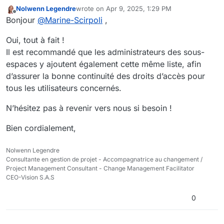
Nolwenn Legendre
wrote on
Apr 9, 2025, 1:29 PM
last edited by
Offline
Bonjour
@
Marine-Scirpoli
,
Oui, tout à fait !
Il est recommandé que les administrateurs des sous-
espaces y ajoutent également cette même liste, afin
d’assurer la bonne continuité des droits d’accès pour
tous les utilisateurs concernés.
N’hésitez pas à revenir vers nous si besoin !
Bien cordialement,
Nolwenn Legendre
Consultante en gestion de projet - Accompagnatrice au changement /
Project Management Consultant - Change Management Facilitator
CEO-Vision S.A.S
0