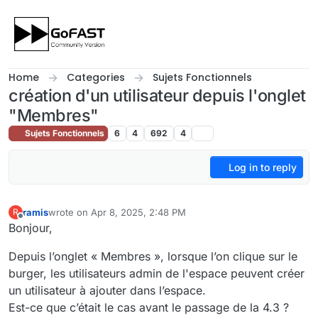
Skip to content
Home
Categories
Sujets Fonctionnels
création d'un utilisateur depuis l'onglet
"Membres"
Sujets Fonctionnels
6
4
692
4
Log in to reply
ramis
wrote on
Apr 8, 2025, 2:48 PM
R
last edited by
Offline
Bonjour,
Depuis l’onglet « Membres », lorsque l’on clique sur le
burger, les utilisateurs admin de l'espace peuvent créer
un utilisateur à ajouter dans l’espace.
Est-ce que c’était le cas avant le passage de la 4.3 ?