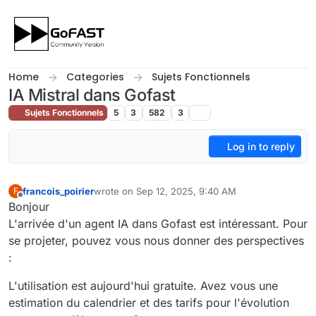
Skip to content
Home
Categories
Sujets Fonctionnels
IA Mistral dans Gofast
Sujets Fonctionnels
5
3
582
3
Log in to reply
francois_poirier
wrote on
Sep 12, 2025, 9:40 AM
F
last edited by
Offline
Bonjour
L'arrivée d'un agent IA dans Gofast est intéressant. Pour
se projeter, pouvez vous nous donner des perspectives
:
L'utilisation est aujourd'hui gratuite. Avez vous une
estimation du calendrier et des tarifs pour l'évolution