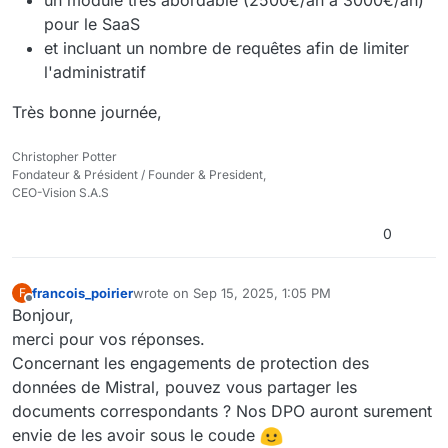
un module très abordable (2500€/an à 3000€/an)
pour le SaaS
et incluant un nombre de requêtes afin de limiter
l'administratif
Très bonne journée,
Christopher Potter
Fondateur & Président / Founder & President,
CEO-Vision S.A.S
0
francois_poirier
wrote on
Sep 15, 2025, 1:05 PM
F
last edited by
Offline
Bonjour,
merci pour vos réponses.
Concernant les engagements de protection des
données de Mistral, pouvez vous partager les
documents correspondants ? Nos DPO auront surement
envie de les avoir sous le coude