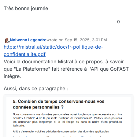
Très bonne journée
0
Nolwenn Legendre
wrote on
Sep 15, 2025, 3:01 PM
last edited by Nolwenn Legendre
Sep 15, 2025
Offline
https://mistral.ai/static/doc/fr-politique-de-
confidentialite.pdf
Voici la documentation Mistral à ce propos, à savoir
que "La Plateforme" fait référence à l'API que GoFAST
intègre.
Aussi, dans ce paragraphe :