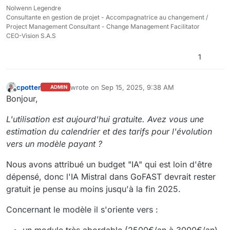
Nolwenn Legendre
Consultante en gestion de projet - Accompagnatrice au changement /
Project Management Consultant - Change Management Facilitator
CEO-Vision S.A.S
1
cpotter
wrote on
Sep 15, 2025, 9:38 AM
ADMIN
last edited by cpotter
Sep 15, 2025, 11:39 AM
Offline
Bonjour,
L'utilisation est aujourd'hui gratuite. Avez vous une
estimation du calendrier et des tarifs pour l'évolution
vers un modèle payant ?
Nous avons attribué un budget "IA" qui est loin d'être
dépensé, donc l'IA Mistral dans GoFAST devrait rester
gratuit je pense au moins jusqu'à la fin 2025.
Concernant le modèle il s'oriente vers :