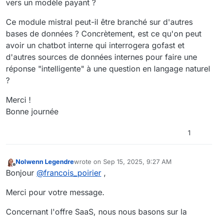
vers un modèle payant ?
Ce module mistral peut-il être branché sur d'autres
bases de données ? Concrètement, est ce qu'on peut
avoir un chatbot interne qui interrogera gofast et
d'autres sources de données internes pour faire une
réponse "intelligente" à une question en langage naturel
?
Merci !
Bonne journée
1
Nolwenn Legendre
wrote on
Sep 15, 2025, 9:27 AM
last edited by Nolwenn Legendre
Sep 15, 2025,
Offline
Bonjour
@
francois_poirier
,
Merci pour votre message.
Concernant l'offre SaaS, nous nous basons sur la