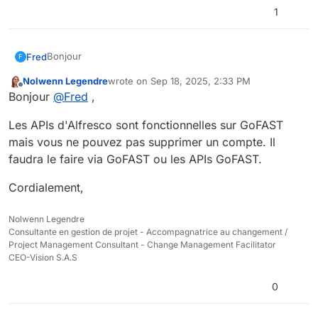
1
Bonjour
Fred
F
Nolwenn Legendre
wrote on
Sep 18, 2025, 2:33 PM
est-ce que par défaut l'API Alfresco est installée et
last edited by
Offline
Bonjour
@
Fred
,
disponible sur les serveurs Gofast?
Si oui peut-on l'utiliser pour supprimer des utilisateurs ?
Cordialement.
Les APIs d'Alfresco sont fonctionnelles sur GoFAST
mais vous ne pouvez pas supprimer un compte. Il
faudra le faire via GoFAST ou les APIs GoFAST.
Cordialement,
Nolwenn Legendre
Consultante en gestion de projet - Accompagnatrice au changement /
Project Management Consultant - Change Management Facilitator
CEO-Vision S.A.S
0