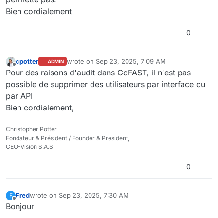
Bien cordialement
0
cpotter
wrote on
Sep 23, 2025, 7:09 AM
ADMIN
last edited by
Offline
Pour des raisons d'audit dans GoFAST, il n'est pas
possible de supprimer des utilisateurs par interface ou
par API
Bien cordialement,
Christopher Potter
Fondateur & Président / Founder & President,
CEO-Vision S.A.S
0
Fred
wrote on
Sep 23, 2025, 7:30 AM
F
last edited by
Offline
Bonjour