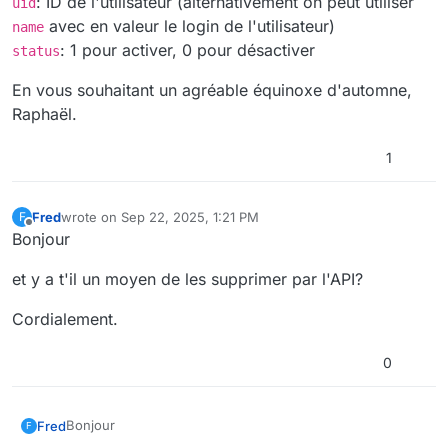
: ID de l'utilisateur (alternativement on peut utiliser
uid
avec en valeur le login de l'utilisateur)
name
: 1 pour activer, 0 pour désactiver
status
En vous souhaitant un agréable équinoxe d'automne,
Raphaël.
1
Fred
wrote on
Sep 22, 2025, 1:21 PM
F
last edited by
Offline
Bonjour
et y a t'il un moyen de les supprimer par l'API?
Cordialement.
0
Bonjour
Fred
F