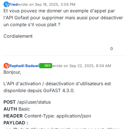
Fred
wrote on
Sep 18, 2025, 3:04 PM
F
last edited by Fred
Sep 18, 2025, 5:19 PM
Offline
Et vous pouvez me donner un exemple d'appel par
l'API Gofast pour supprimer mais aussi pour désactiver
un compte s'il vous plait ?
Cordialement
0
Raphaël Badawi
wrote on
Sep 22, 2025, 8:04 AM
R
DEV
last edited by
Offline
Bonjour,
L'API d'activation / désactivation d'utilisateurs est
disponible depuis GoFAST 4.3.0.
POST
/api/user/status
AUTH
Basic
HEADER
Content-Type: application/json
PAYLOAD :