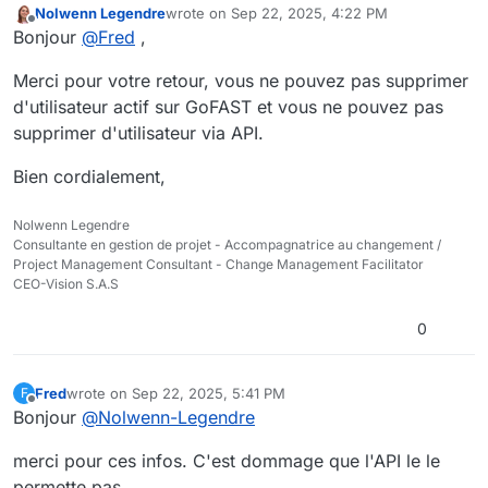
Nolwenn Legendre
wrote on
Sep 22, 2025, 4:22 PM
et y a t'il un moyen de les supprimer par l'API?
last edited by
Offline
Bonjour
@
Fred
,
Cordialement.
Merci pour votre retour, vous ne pouvez pas supprimer
d'utilisateur actif sur GoFAST et vous ne pouvez pas
supprimer d'utilisateur via API.
Bien cordialement,
Nolwenn Legendre
Consultante en gestion de projet - Accompagnatrice au changement /
Project Management Consultant - Change Management Facilitator
CEO-Vision S.A.S
0
Fred
wrote on
Sep 22, 2025, 5:41 PM
F
last edited by
Offline
Bonjour
@
Nolwenn-Legendre
merci pour ces infos. C'est dommage que l'API le le
permette pas.