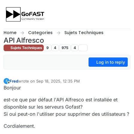
Skip to content
Home
Categories
Sujets Techniques
API Alfresco
Sujets Techniques
9
4
975
4
Log in to reply
Fred
wrote on
Sep 18, 2025, 12:35 PM
F
last edited by Fred
Sep 18, 2025, 2:45 PM
Offline
Bonjour
est-ce que par défaut l'API Alfresco est installée et
disponible sur les serveurs Gofast?
Si oui peut-on l'utiliser pour supprimer des utilisateurs ?
Cordialement.