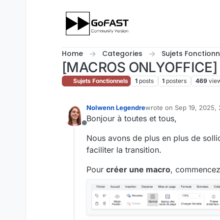
Skip to content
Home
Categories
Sujets Fonctionn
[MACROS ONLYOFFICE] C
Sujets Fonctionnels
1
posts
1
posters
469
vie
Nolwenn Legendre
wrote on
Sep 19, 2025,
last edited by cpotter
Se
Bonjour à toutes et tous,
Offline
Nous avons de plus en plus de solli
faciliter la transition.
Pour
créer une macro
, commencez p