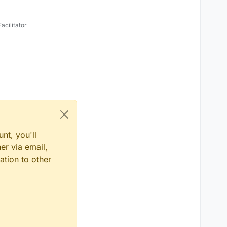
cilitator
nt, you'll
er via email,
ation to other