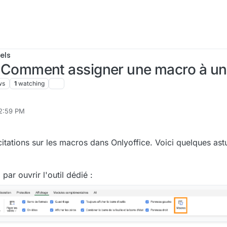
els
omment assigner une macro à un
ws
1
watching
 2:59 PM
p 19, 2025, 5:25 PM
citations sur les macros dans Onlyoffice. Voici quelques as
ar ouvrir l'outil dédié :