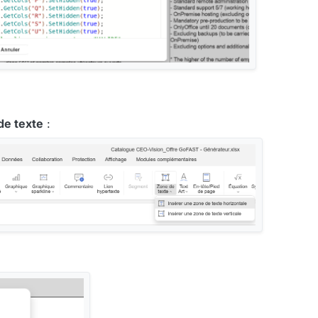
de texte
: