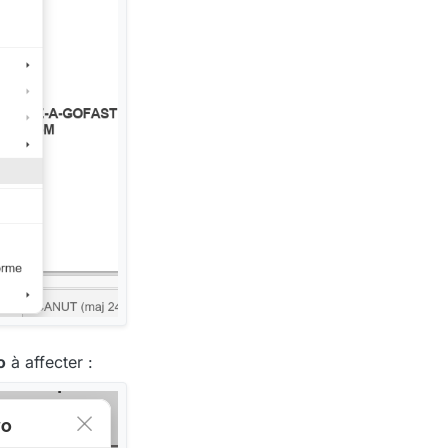
o
à affecter :