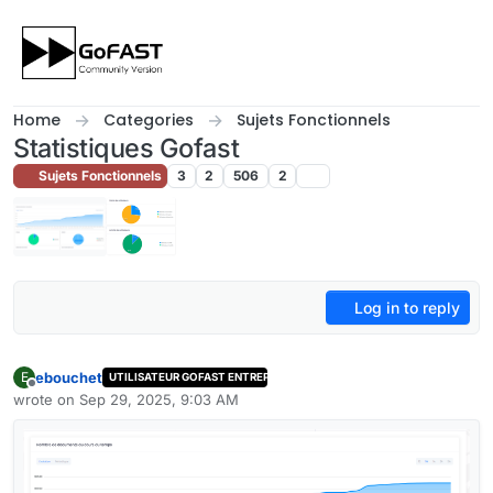
Skip to content
Home
Categories
Sujets Fonctionnels
Statistiques Gofast
Sujets Fonctionnels
3
2
506
2
Log in to reply
ebouchet
E
UTILISATEUR GOFAST ENTREPRISE
Offline
wrote on
Sep 29, 2025, 9:03 AM
last edited by