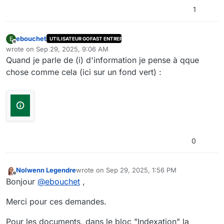
1
ebouchet
E
UTILISATEUR GOFAST ENTREPRISE
Offline
wrote on
Sep 29, 2025, 9:06 AM
last edited by ebouchet
Sep 29, 2025, 11:06 AM
Quand je parle de (i) d'information je pense à qque
chose comme cela (ici sur un fond vert) :
0
Nolwenn Legendre
wrote on
Sep 29, 2025, 1:56 PM
last edited by
Offline
Bonjour
@
ebouchet
,
Merci pour ces demandes.
Pour les documents, dans le bloc "Indexation" la