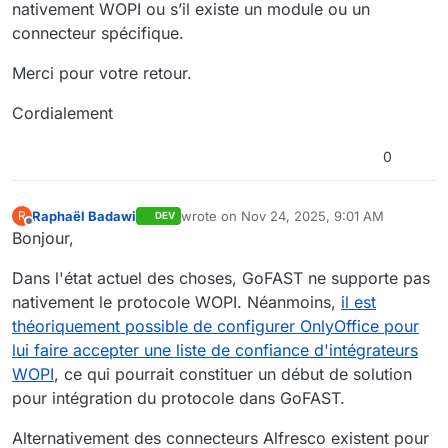
nativement WOPI ou s’il existe un module ou un
connecteur spécifique.
Merci pour votre retour.
Cordialement
0
Raphaël Badawi
wrote on
Nov 24, 2025, 9:01 AM
R
DEV
last edited by Raphaël Badawi
Nov 24, 202
Offline
Bonjour,
Dans l'état actuel des choses, GoFAST ne supporte pas
nativement le protocole WOPI. Néanmoins,
il est
théoriquement possible de configurer OnlyOffice pour
lui faire accepter une liste de confiance d'intégrateurs
WOPI
, ce qui pourrait constituer un début de solution
pour intégration du protocole dans GoFAST.
Alternativement des connecteurs Alfresco existent pour