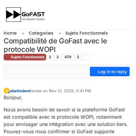
Skip to content
Home
Categories
Sujets Fonctionnels
Compatibilité de GoFast avec le
protocole WOPI
Sujets Fonctionnels
2
2
470
2
Log in to reply
pbelledent
wrote on
Nov 21, 2025, 5:41 PM
P
last edited by
Offline
Bonjour,
Nous avons besoin de savoir si la plateforme GoFast
est compatible avec le protocole WOPI, notamment
pour envisager une intégration avec une solution tiers.
Pouvez-vous nous confirmer si GoFast supporte