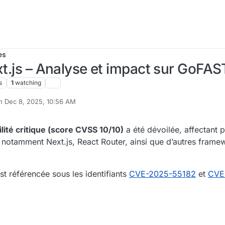
es
xt.js – Analyse et impact sur GoFAS
s
1
watching
on
Dec 8, 2025, 10:56 AM
ted by
lité critique (score CVSS 10/10)
a été dévoilée, affectant p
notamment Next.js, React Router, ainsi que d’autres frame
est référencée sous les identifiants
CVE-2025-55182
et
CVE