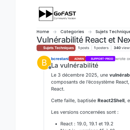
Skip to content
Home
Categories
Sujets Techniqu
Vulnérabilité React et Ne
Sujets Techniques
1
posts
1
posters
340
view
bcrestani
wrote 
ADMIN
SUPPORT-PROD
B
last edi
La vulnérabilité
Offline
Le 3 décembre 2025, une
vulnérabi
composants de l’écosystème React, 
React.
Cette faille, baptisée
React2Shell
, 
Les versions concernées sont :
React : 19.0, 19.1 et 19.2