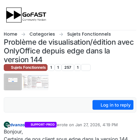
Skip to content
Home
Categories
Sujets Fonctionnels
Problème de visualisation/édition avec
OnlyOffice depuis edge dans la
version 144
Sujets Fonctionnels
1
1
257
1
Log in to reply
dvanzo
wrote on
Jan 27, 2026, 4:19 PM
D
SUPPORT-PROD
last edited by
Offline
Bonjour,
Certains de nos client sous edge dans la version 144