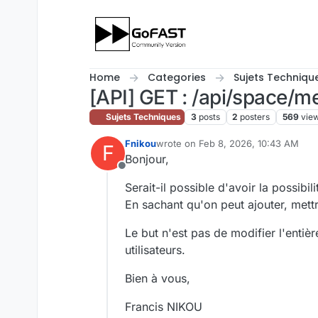
Skip to content
Home
Categories
Sujets Techniqu
[API] GET : /api/space/
Sujets Techniques
3
posts
2
posters
569
vie
Fnikou
wrote on
Feb 8, 2026, 10:43 AM
F
last edited by
Bonjour,
Offline
Serait-il possible d'avoir la possibilit
En sachant qu'on peut ajouter, mettr
Le but n'est pas de modifier l'entièr
utilisateurs.
Bien à vous,
Francis NIKOU