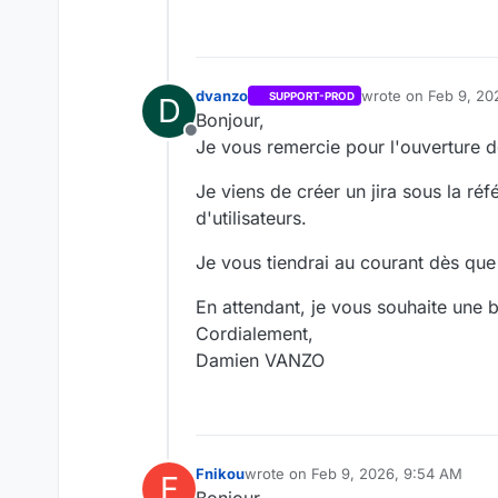
dvanzo
wrote on
Feb 9, 20
SUPPORT-PROD
D
last edited by dvan
Bonjour,
Offline
Je vous remercie pour l'ouverture de
Je viens de créer un jira sous la ré
d'utilisateurs.
Je vous tiendrai au courant dès que 
En attendant, je vous souhaite une 
Cordialement,
Damien VANZO
Fnikou
wrote on
Feb 9, 2026, 9:54 AM
F
last edited by