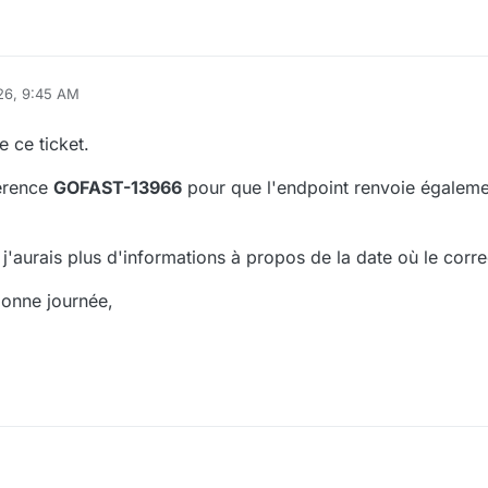
26, 9:45 AM
zo
Feb 9, 2026, 10:45 AM
 ce ticket.
férence
GOFAST-13966
pour que l'endpoint renvoie égalemen
j'aurais plus d'informations à propos de la date où le correc
bonne journée,