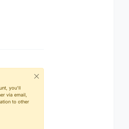
nt, you'll
er via email,
ation to other