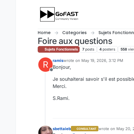
Skip to content
Home
Categories
Sujets Fonctionn
Foire aux questions
Sujets Fonctionnels
7
posts
4
posters
558
vie
ramis
wrote on
May 19, 2026, 3:12 PM
R
last edited by
Bonjour,
Offline
Je souhaiterai savoir s'il est possi
Merci.
S.Rami.
sbettaieb
wrote on
May 20, 
CONSULTANT
last edited by sbet