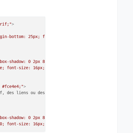
rif;"
>
gin-bottom: 25px; font-weight: 600;"
>
box-shadow: 0 2px 8px rgba(200,16,46,0.08); margin-botto
e; font-size: 16px; list-style: none; user-select: none;
 #fce4e4;"
>
f, des liens ou des éléments enrichis.

box-shadow: 0 2px 8px rgba(222,77,0,0.08); margin-bottom
0; font-size: 16px; list-style: none; user-select: none;