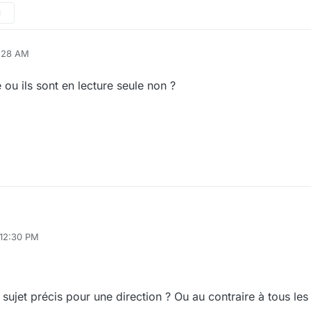
M
0:28 AM
e ou ils sont en lecture seule non ?
 12:30 PM
tour mais la fonctionnalité "Forum" ne répond pas au besoin.
à disposition des utilisateurs une foire aux questions/base de connaissa
Les utilisateurs ne doivent pas pouvoir apporter de modification mais u
e sorte de chat bot).
 sujet précis pour une direction ? Ou au contraire à tous les 