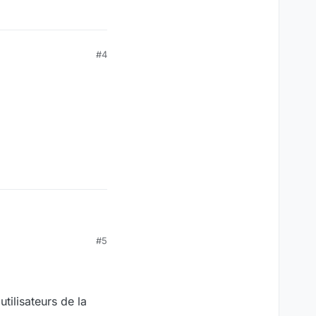
#4
#5
nce pour répondre aux
niquement lire les
utilisateurs de la