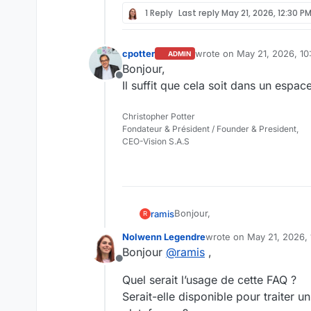
1 Reply
Last reply
May 21, 2026, 12:30 P
cpotter
wrote on
May 21, 2026, 1
ADMIN
last edited by
Bonjour,
Offline
Il suffit que cela soit dans un espac
Christopher Potter
Fondateur & Président / Founder & President,
CEO-Vision S.A.S
Bonjour,
ramis
R
Nolwenn Legendre
wrote on
May 21, 2026,
Je vous remercie pour votre re
last edited by
Bonjour
@
ramis
,
En effet, l'idée est de mettre 
Offline
questions fréquemment posées. 
Merci quand même.
Quel serait l’usage de cette FAQ ?
réponses à leurs questions. (un
S.Rami.
Serait-elle disponible pour traiter un