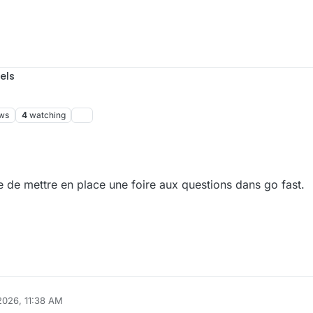
els
ws
4
watching
ble de mettre en place une foire aux questions dans go fast.
2026, 11:38 AM
taieb
May 20, 2026, 1:40 PM