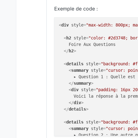
Exemple de code :
<
div
style
=
"max-width: 800px; ma
<
h2
style
=
"color: #2d3748; bor
    Foire Aux Questions

</
h2
>
<
details
style
=
"background: #f
<
summary
style
=
"cursor: poin
      ▸ Question 1 : Quelle est 
</
summary
>
<
div
style
=
"padding: 16px 20
      Voici la réponse à la prem
</
div
>
</
details
>
<
details
style
=
"background: #f
<
summary
style
=
"cursor: poin
      ▸ Question 2 : Une autre q