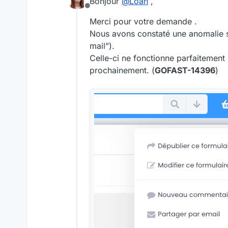
Bonjour
@
Loan
,
Merci
Offline
Merci pour votre demande .
Nous avons constaté une anomalie su
mail”).
Celle-ci ne fonctionne parfaitement 
prochainement. (
GOFAST-14396
)