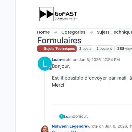
Skip to content
Home
Categories
Sujets Techniqu
Formulaires
Sujets Techniques
2
posts
2
posters
288
vie
Loan
wrote on
Jun 5, 2026, 12:54 PM
L
last edited by
Bonjour,
Offline
Est-il possible d'envoyer par mail, à 
Merci
Bonjour,
Loan
L
Nolwenn Legendre
wrote on
Jun 8, 2026, 1
Est-il possible d'envoyer par mail
last edited by