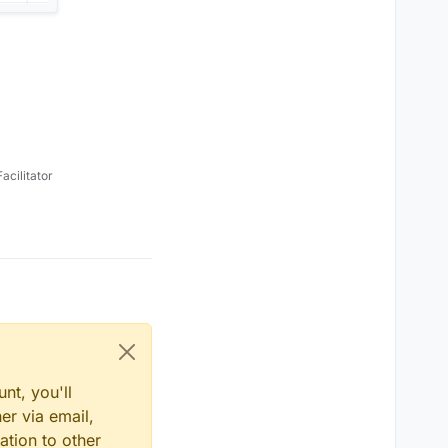
cilitator
nt, you'll
er via email,
ation to other