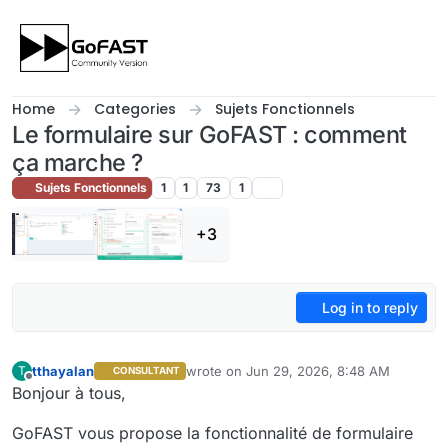
Skip to content
Home
Categories
Sujets Fonctionnels
Le formulaire sur GoFAST : comment
ça marche ?
Sujets Fonctionnels
1
1
73
1
+3
Log in to reply
tthayalan
wrote on
Jun 29, 2026, 8:48 AM
T
CONSULTANT
last edited by tthayalan
Jul 1, 2026, 1:47 P
Offline
Bonjour à tous,
GoFAST vous propose la fonctionnalité de formulaire