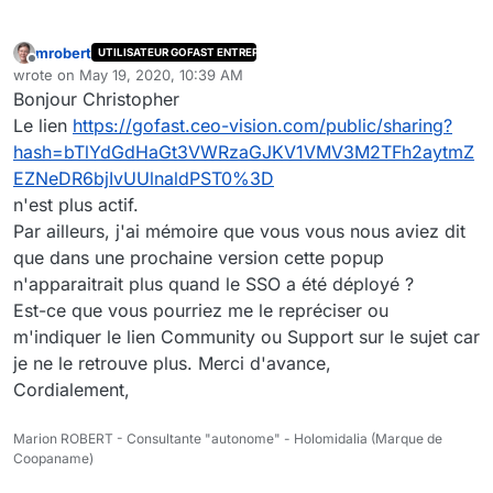
mrobert
UTILISATEUR GOFAST ENTREPRISE
Offline
wrote on
May 19, 2020, 10:39 AM
last edited by
Bonjour Christopher
Le lien
https://gofast.ceo-vision.com/public/sharing?
hash=bTlYdGdHaGt3VWRzaGJKV1VMV3M2TFh2aytmZ
EZNeDR6bjIvUUlnaldPST0%3D
n'est plus actif.
Par ailleurs, j'ai mémoire que vous vous nous aviez dit
que dans une prochaine version cette popup
n'apparaitrait plus quand le SSO a été déployé ?
Est-ce que vous pourriez me le repréciser ou
m'indiquer le lien Community ou Support sur le sujet car
je ne le retrouve plus. Merci d'avance,
Cordialement,
Marion ROBERT - Consultante "autonome" - Holomidalia (Marque de
Coopaname)