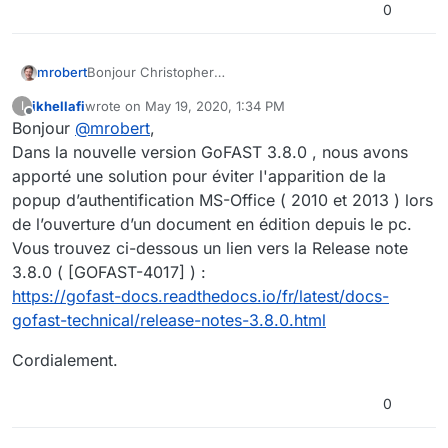
0
mrobert
Bonjour Christopher
Le lien
https://gofast.ceo-vision.com/public/sharing?
ikhellafi
wrote on
May 19, 2020, 1:34 PM
I
hash=bTlYdGdHaGt3VWRzaGJKV1VMV3M2TFh2aytm
last edited by ikhellafi
May 19, 2020, 3:35 PM
Offline
Bonjour
@
mrobert
,
ZEZNeDR6bjIvUUlnaldPST0%3D
n'est plus actif.
Dans la nouvelle version GoFAST 3.8.0 , nous avons
Par ailleurs, j'ai mémoire que vous vous nous aviez dit
apporté une solution pour éviter l'apparition de la
que dans une prochaine version cette popup
popup d’authentification MS-Office ( 2010 et 2013 ) lors
n'apparaitrait plus quand le SSO a été déployé ?
de l’ouverture d’un document en édition depuis le pc.
Est-ce que vous pourriez me le repréciser ou
m'indiquer le lien Community ou Support sur le sujet
Vous trouvez ci-dessous un lien vers la Release note
car je ne le retrouve plus. Merci d'avance,
3.8.0 ( [GOFAST-4017] ) :
Cordialement,
https://gofast-docs.readthedocs.io/fr/latest/docs-
gofast-technical/release-notes-3.8.0.html
Cordialement.
0