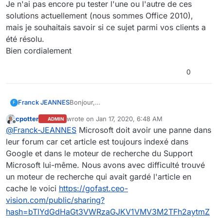
Je n'ai pas encore pu tester l'une ou l'autre de ces
solutions actuellement (nous sommes Office 2010),
mais je souhaitais savoir si ce sujet parmi vos clients a
été résolu.
Bien cordialement
0
Bonjour,
Franck JEANNES
F
le lien que vous mettez en ligne Monsieur
cpotter
wrote on
Jan 17, 2020, 6:48 AM
ADMIN
POTTER n'est plus valide chez Microsoft.
Office 2013 :
last edited by
Offline
@
Franck-JEANNES
Microsoft doit avoir une panne dans
Auriez-vous eu l'opportunité de conserver le
Je n'ai pas encore pu tester l'une ou l'autre
https://docs.alfresco.com/5.1/concepts/
contenu de cette page ?
de ces solutions actuellement (nous sommes
auth-kerberos-clientconfig.html
leur forum car cet article est toujours indexé dans
J'ai trouvé en parallèle ce contenu
Office 2010), mais je souhaitais savoir si ce
Office 2016 :
Google et dans le moteur de recherche du Support
(
https://stackoverflow.com/questions/398704
sujet parmi vos clients a été résolu.
https://blog.littleimpact.de/2018/09/22/al
Microsoft lui-même. Nous avons avec difficulté trouvé
94/remove-windows-security-authentication-
Bien cordialement
fresco-kerberos-and-office-2016-
un moteur de recherche qui avait gardé l'article en
screen-when-using-edit-in-microsoft-offi
credential-pop-ups/
)qui donne des réponses à cette
cache le voici
https://gofast.ceo-
problématique de remontée de popup
vision.com/public/sharing?
d'authentification suivant le type d'Office
hash=bTlYdGdHaGt3VWRzaGJKV1VMV3M2TFh2aytmZ
considéré lorsque nous cherchons à éditer