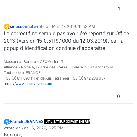
1
smassonnat
wrote on
Mar 27, 2019, 11:53 AM
S
last edited by
Offline
Le correctif ne semble pas avoir été reporté sur Office
2013 (Version 15.0.5119.1000 du 12.03.2019), car la
popup d'identification continue d'apparaître.
Massonnat Sandra - CEO-Vision IT
Alliance - Porte A, 178 rue des Frères Lumière 74160 Archamps
Technopole, FRANCE
+33 (0) 811 693 111 et depuis l'étranger +33 (0) 972 236 057
https://www.ceo-vision.com
0
Franck JEANNES
F
UTILISATEUR GOFAST ENTREPRISE
Offline
wrote on
Jan 16, 2020, 1:25 PM
last edited by
Bonjour,