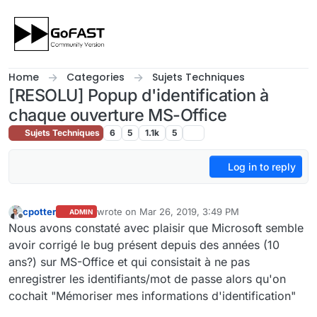
Skip to content
Home
Categories
Sujets Techniques
[RESOLU] Popup d'identification à
chaque ouverture MS-Office
Sujets Techniques
6
5
1.1k
5
Log in to reply
cpotter
wrote on
Mar 26, 2019, 3:49 PM
ADMIN
last edited by
Offline
Nous avons constaté avec plaisir que Microsoft semble
avoir corrigé le bug présent depuis des années (10
ans?) sur MS-Office et qui consistait à ne pas
enregistrer les identifiants/mot de passe alors qu'on
cochait "Mémoriser mes informations d'identification"