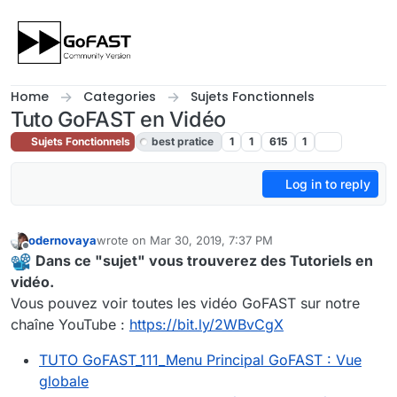
Skip to content
Home
Categories
Sujets Fonctionnels
Tuto GoFAST en Vidéo
Sujets Fonctionnels
best pratice
1
1
615
1
Log in to reply
odernovaya
wrote on
Mar 30, 2019, 7:37 PM
last edited by odernovaya
Mar 30, 2019, 8:38 PM
Offline
Dans ce "sujet" vous trouverez des Tutoriels en
vidéo.
Vous pouvez voir toutes les vidéo GoFAST sur notre
chaîne YouTube :
https://bit.ly/2WBvCgX
TUTO GoFAST_111_Menu Principal GoFAST : Vue
globale