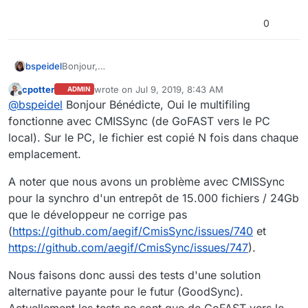
0
bspeidel
Bonjour,
est-ce que si on multifile des documents dans son
cpotter
wrote on
Jul 9, 2019, 8:43 AM
ADMIN
espace perso et qu'on installe cmissync juste pour
last edited by cpotter
Jul 9, 2019, 11:16 PM
Offline
@
bspeidel
Bonjour Bénédicte, Oui le multifiling
son espace perso, ces documents multifilés seront-ils
bien synchronisés partout lors de la reconnection?
fonctionne avec CMISSync (de GoFAST vers le PC
merci
local). Sur le PC, le fichier est copié N fois dans chaque
emplacement.
A noter que nous avons un problème avec CMISSync
pour la synchro d'un entrepôt de 15.000 fichiers / 24Gb
que le développeur ne corrige pas
(
https://github.com/aegif/CmisSync/issues/740
et
https://github.com/aegif/CmisSync/issues/747
).
Nous faisons donc aussi des tests d'une solution
alternative payante pour le futur (GoodSync).