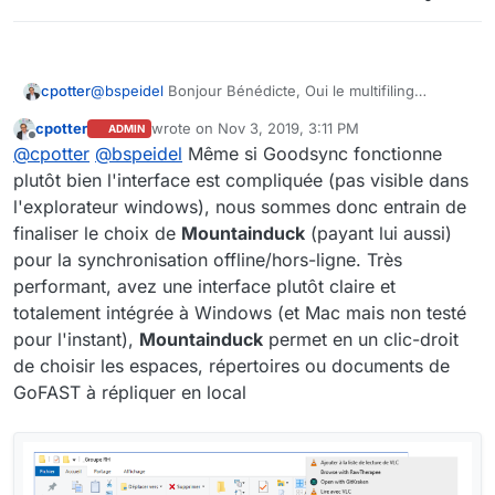
@
bspeidel
Bonjour Bénédicte, Oui le multifiling
cpotter
fonctionne avec CMISSync (de GoFAST vers le PC
cpotter
wrote on
Nov 3, 2019, 3:11 PM
ADMIN
local). Sur le PC, le fichier est copié N fois dans
A noter que nous avons un problème avec CMISSync
last edited by cpotter
Nov 3, 2019, 4:15 PM
Offline
@
cpotter
@
bspeidel
Même si Goodsync fonctionne
chaque emplacement.
pour la synchro d'un entrepôt de 15.000 fichiers /
24Gb que le développeur ne corrige pas
Nous faisons donc aussi des tests d'une solution
plutôt bien l'interface est compliquée (pas visible dans
(
https://github.com/aegif/CmisSync/issues/740
et
alternative payante pour le futur (GoodSync).
l'explorateur windows), nous sommes donc entrain de
https://github.com/aegif/CmisSync/issues/747
).
Actuellement les tests ne sont que de GoFAST vers le
finaliser le choix de
Mountainduck
(payant lui aussi)
PC local. Sais-tu si cela peut suffire pour vos
pour la synchronisation offline/hors-ligne. Très
utilisateurs où ils souhaitent aussi modifier les fichiers
en local en mode déconnecté du réseau
performant, avez une interface plutôt claire et
(technologiquement c'est nettement plus compliqué, il
totalement intégrée à Windows (et Mac mais non testé
y a toute une gestion des conflits à faire, ce que fait
pour l'instant),
Mountainduck
permet en un clic-droit
d'ailleurs CMISSync).
de choisir les espaces, répertoires ou documents de
GoFAST à répliquer en local