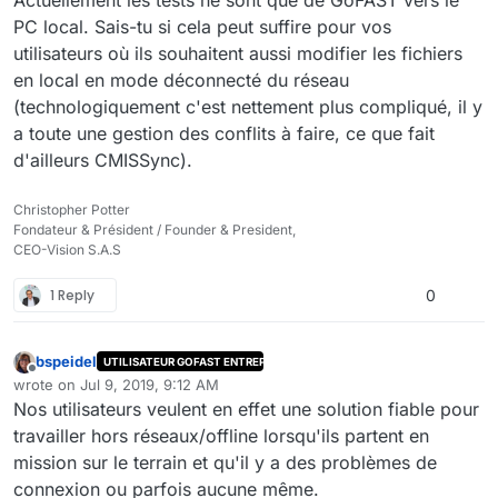
Actuellement les tests ne sont que de GoFAST vers le
PC local. Sais-tu si cela peut suffire pour vos
utilisateurs où ils souhaitent aussi modifier les fichiers
en local en mode déconnecté du réseau
(technologiquement c'est nettement plus compliqué, il y
a toute une gestion des conflits à faire, ce que fait
d'ailleurs CMISSync).
Christopher Potter
Fondateur & Président / Founder & President,
CEO-Vision S.A.S
1 Reply
0
bspeidel
UTILISATEUR GOFAST ENTREPRISE
Offline
wrote on
Jul 9, 2019, 9:12 AM
last edited by
Nos utilisateurs veulent en effet une solution fiable pour
travailler hors réseaux/offline lorsqu'ils partent en
mission sur le terrain et qu'il y a des problèmes de
connexion ou parfois aucune même.