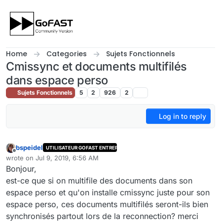
Skip to content
Home
Categories
Sujets Fonctionnels
Cmissync et documents multifilés
dans espace perso
Sujets Fonctionnels
5
2
926
2
Log in to reply
bspeidel
UTILISATEUR GOFAST ENTREPRISE
Offline
wrote on
Jul 9, 2019, 6:56 AM
last edited by
Bonjour,
est-ce que si on multifile des documents dans son
espace perso et qu'on installe cmissync juste pour son
espace perso, ces documents multifilés seront-ils bien
synchronisés partout lors de la reconnection? merci