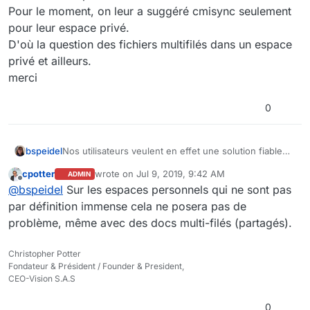
Pour le moment, on leur a suggéré cmisync seulement
pour leur espace privé.
D'où la question des fichiers multifilés dans un espace
privé et ailleurs.
merci
0
bspeidel
Nos utilisateurs veulent en effet une solution fiable
pour travailler hors réseaux/offline lorsqu'ils partent
cpotter
wrote on
Jul 9, 2019, 9:42 AM
ADMIN
en mission sur le terrain et qu'il y a des problèmes de
last edited by
Offline
@
bspeidel
Sur les espaces personnels qui ne sont pas
connexion ou parfois aucune même.
Pour le moment, on leur a suggéré cmisync
par définition immense cela ne posera pas de
seulement pour leur espace privé.
problème, même avec des docs multi-filés (partagés).
D'où la question des fichiers multifilés dans un
espace privé et ailleurs.
Christopher Potter
merci
Fondateur & Président / Founder & President,
CEO-Vision S.A.S
0