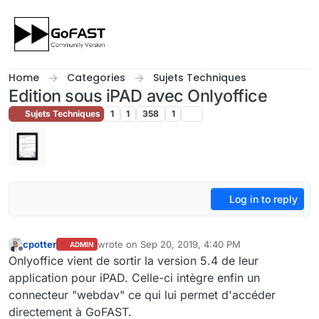
Skip to content
Home
Categories
Sujets Techniques
Edition sous iPAD avec Onlyoffice
Sujets Techniques
1
1
358
1
Log in to reply
cpotter
wrote on
Sep 20, 2019, 4:40 PM
ADMIN
last edited by
Offline
Onlyoffice vient de sortir la version 5.4 de leur
application pour iPAD. Celle-ci intègre enfin un
connecteur "webdav" ce qui lui permet d'accéder
directement à GoFAST.