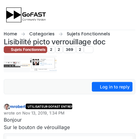
Skip to content
Home
Categories
Sujets Fonctionnels
Lisibilité picto verrouillage doc
Sujets Fonctionnels
2
2
369
2
Log in to reply
mrobert
UTILISATEUR GOFAST ENTREPRISE
Offline
wrote on
Nov 13, 2019, 1:34 PM
last edited by
Bonjour
Sur le bouton de vérouillage