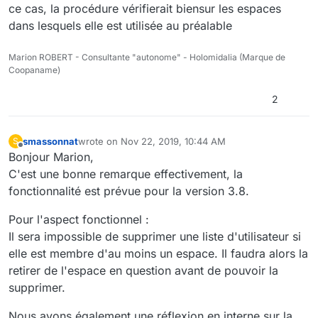
ce cas, la procédure vérifierait biensur les espaces
dans lesquels elle est utilisée au préalable
Marion ROBERT - Consultante "autonome" - Holomidalia (Marque de
Coopaname)
2
smassonnat
wrote on
Nov 22, 2019, 10:44 AM
S
last edited by
Offline
Bonjour Marion,
C'est une bonne remarque effectivement, la
fonctionnalité est prévue pour la version 3.8.
Pour l'aspect fonctionnel :
Il sera impossible de supprimer une liste d'utilisateur si
elle est membre d'au moins un espace. Il faudra alors la
retirer de l'espace en question avant de pouvoir la
supprimer.
Nous avons également une réflexion en interne sur la