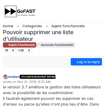
Skip to content
Home
Categories
Sujets Fonctionnels
Pouvoir supprimer une liste
d'utilisateur
Sujets Fonctionnels
demande fonctionnalité
10
5
1.0k
5
Log in to reply
mrobert
UTILISATEUR GOFAST ENTREPRISE
Offline
wrote on
Nov 21, 2019, 9:33 AM
last edited by cpotter
Nov 21, 2019, 12:05 PM
la version 3.7 améliore la gestion des listes utilisateurs
avec la possibilité de les coadministrer.
Il faudrait également pouvoir les supprimer en cas
d'erreur ou parce qu'elles n'ont plus lieu d'être. Dans