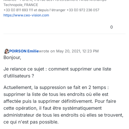
Technopole, FRANCE
+33 (0) 811 693 111 et depuis l'étranger +33 (0) 972 236 057
https://www.ceo-vision.com
0
POIRSON Emilie
wrote on
May 20, 2021, 12:23 PM
last edited by
Offline
Bonjour,
Je relance ce sujet : comment supprimer une liste
d’utilisateurs ?
Actuellement, la suppression se fait en 2 temps :
supprimer la liste de tous les endroits où elle est
affectée puis la supprimer définitivement. Pour faire
cette opération, il faut être systématiquement
administrateur de tous les endroits où elles se trouvent,
ce qui n'est pas possible.