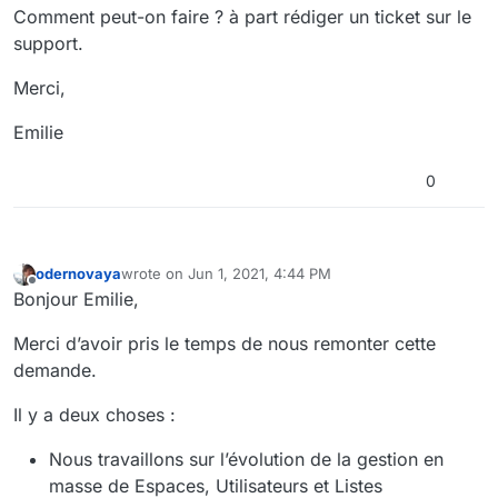
Comment peut-on faire ? à part rédiger un ticket sur le
support.
Merci,
Emilie
0
odernovaya
wrote on
Jun 1, 2021, 4:44 PM
last edited by
Offline
Bonjour Emilie,
Merci d’avoir pris le temps de nous remonter cette
demande.
Il y a deux choses :
Nous travaillons sur l’évolution de la gestion en
masse de Espaces, Utilisateurs et Listes