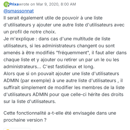
Prixa
wrote on
Mar 9, 2020, 8:00 AM
P
fonctionnalité est prévue pour la version 3.8.
Pour l'aspect fonctionnel :
last edited by
Offline
@
smassonnat
Il sera impossible de supprimer une liste
d'utilisateur si elle est membre d'au moins un
Nous avons également une réflexion en interne
Il serait également utile de pouvoir à une liste
espace. Il faudra alors la retirer de l'espace en
sur la nécessité (ou pas) de proposer aux
d'utilisateurs y ajouter une autre liste d'utilisateurs avec
question avant de pouvoir la supprimer.
administrateurs de plateforme la possibilité de
Si tu as un avis/retour du terrain sur le sujet,
un profil de notre choix.
restaurer des listes d'utilisateurs supprimées.
n'hésite pas à nous en faire part.
Je m'explique : dans cas d'une multitude de liste
L'objectif serait d'anticiper les éventuelles erreurs,
Bonne journée.
malgré la mise en place d'une popup de demande
utilisateurs, si les administrateurs changent ou sont
de confirmation.
amenés à être modifiés "fréquemment", il faut aller dans
Cela aura un impact sur la façon dont sera géré le
chaque liste et y ajouter ou retirer un par un le ou les
mécanisme de suppression.
administrateurs... C'est fastidieux et long.
Alors que si on pouvait ajouter une liste d'utilisateurs
ADMIN (par exemple) à une autre liste d'utilisateurs , il
suffirait simplement de modifier les membres de la liste
d'utilisateurs ADMIN pour que celle-ci hérite des droits
sur la liste d'utilisateurs.
Cette fonctionnalité a-t-elle été envisagée dans une
prochaine version ?