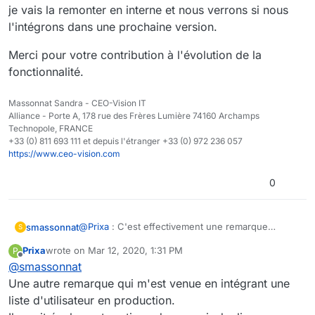
Je m'explique : dans cas d'une multitude de liste
je vais la remonter en interne et nous verrons si nous
utilisateurs, si les administrateurs changent ou sont
l'intégrons dans une prochaine version.
amenés à être modifiés "fréquemment", il faut aller dans
chaque liste et y ajouter ou retirer un par un le ou les
Merci pour votre contribution à l'évolution de la
administrateurs... C'est fastidieux et long.
fonctionnalité.
Alors que si on pouvait ajouter une liste d'utilisateurs
ADMIN (par exemple) à une autre liste d'utilisateurs , il
suffirait simplement de modifier les membres de la liste
Massonnat Sandra - CEO-Vision IT
d'utilisateurs ADMIN pour que celle-ci hérite des droits
Alliance - Porte A, 178 rue des Frères Lumière 74160 Archamps
sur la liste d'utilisateurs.
Technopole, FRANCE
+33 (0) 811 693 111 et depuis l'étranger +33 (0) 972 236 057
https://www.ceo-vision.com
0
@
Prixa
: C'est effectivement une remarque
smassonnat
S
intéressante, je vais la remonter en interne et
Prixa
wrote on
Mar 12, 2020, 1:31 PM
P
nous verrons si nous l'intégrons dans une
Merci pour votre contribution à l'évolution de la
last edited by Prixa
Mar 12, 2020, 2:33 PM
Offline
@
smassonnat
prochaine version.
fonctionnalité.
Une autre remarque qui m'est venue en intégrant une
liste d'utilisateur en production.