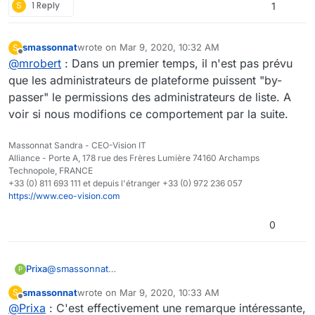
S
1 Reply
1
smassonnat
wrote on
Mar 9, 2020, 10:32 AM
S
last edited by
Offline
@
mrobert
: Dans un premier temps, il n'est pas prévu
que les administrateurs de plateforme puissent "by-
passer" le permissions des administrateurs de liste. A
voir si nous modifions ce comportement par la suite.
Massonnat Sandra - CEO-Vision IT
Alliance - Porte A, 178 rue des Frères Lumière 74160 Archamps
Technopole, FRANCE
+33 (0) 811 693 111 et depuis l'étranger +33 (0) 972 236 057
https://www.ceo-vision.com
0
@
smassonnat
Prixa
P
Il serait également utile de pouvoir à une liste
smassonnat
wrote on
Mar 9, 2020, 10:33 AM
S
d'utilisateurs y ajouter une autre liste d'utilisateurs avec
Cette fonctionnalité a-t-elle été envisagée dans une
last edited by
Offline
@
Prixa
: C'est effectivement une remarque intéressante,
un profil de notre choix.
prochaine version ?