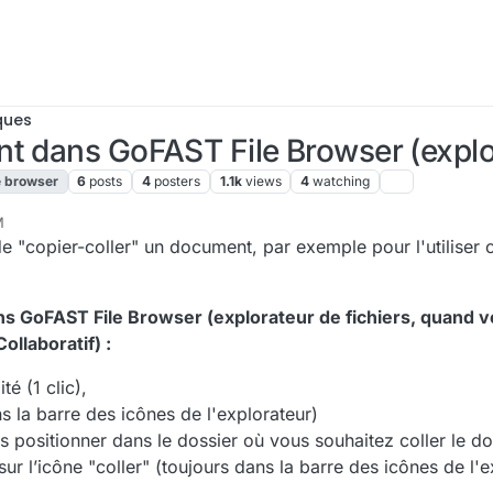
ques
t dans GoFAST File Browser (explor
le browser
6
posts
4
posters
1.1k
views
4
watching
M
28, 2019, 3:17 PM
e de "copier-coller" un document, par exemple pour l'utilis
dans GoFAST File Browser (explorateur de fichiers, quand 
llaboratif) :
é (1 clic),
ns la barre des icônes de l'explorateur)
 positionner dans le dossier où vous souhaitez coller le d
r sur l’icône "coller" (toujours dans la barre des icônes de l'