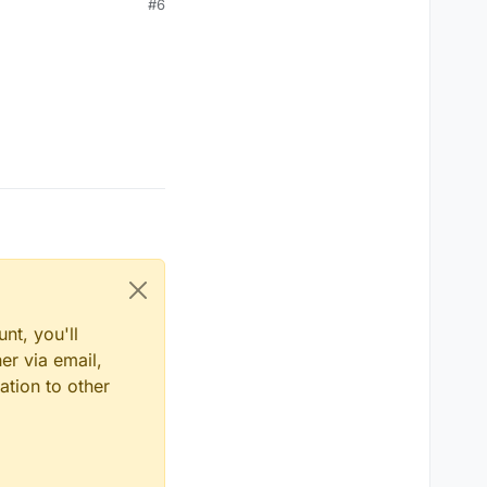
#6
nt, you'll
er via email,
ation to other