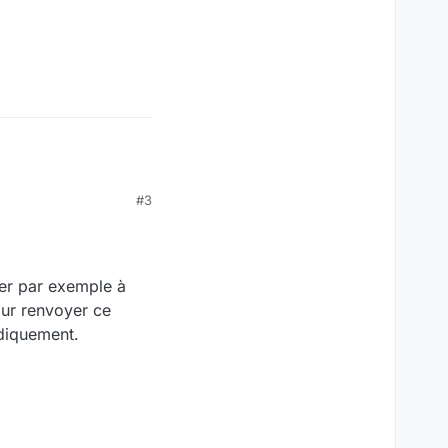
#3
ier par exemple à
our renvoyer ce
odiquement.