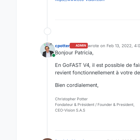
cpotter
wrote on
Feb 13, 2022, 4:
ADMIN
last edited by
Bonjour Patricia,
Online
En GoFAST V4, il est possible de fai
revient fonctionnellement à votre
Bien cordialement,
Christopher Potter
Fondateur & Président / Founder & President,
CEO-Vision S.A.S