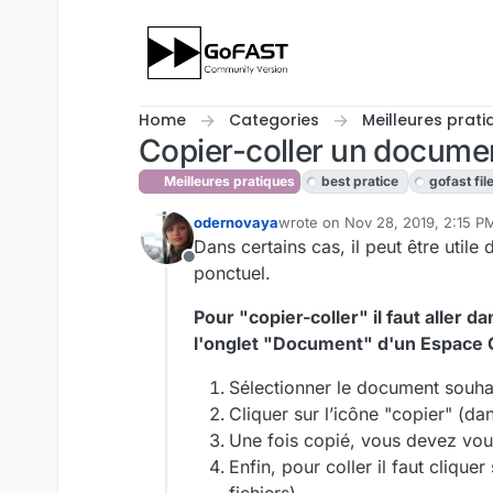
Skip to content
Home
Categories
Meilleures prati
Copier-coller un documen
Meilleures pratiques
best pratice
gofast fi
odernovaya
wrote on
Nov 28, 2019, 2:15 P
last edited by odernovaya
Nov 
Dans certains cas, il peut être util
Offline
ponctuel.
Pour "copier-coller" il faut aller 
l'onglet "Document" d'un Espace Co
Sélectionner le document souhait
Cliquer sur l’icône "copier" (da
Une fois copié, vous devez vous
Enfin, pour coller il faut clique