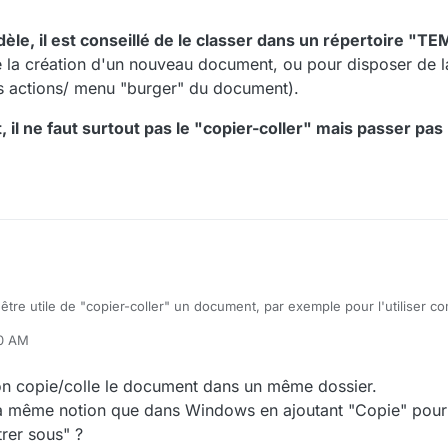
odèle, il est conseillé de le classer dans un répertoire "
la création d'un nouveau document, ou pour disposer de la
s actions/ menu "burger" du document).
 il ne faut surtout pas le "copier-coller" mais passer pas 
t être utile de "copier-coller" un document, par exemple pour l'utiliser
50 AM
aut aller dans GoFAST File Browser (explorateur de fichiers, quand vous
Collaboratif) :
ment souhaité (1 clic),
on copie/colle le document dans un même dossier.
'un vrai modèle, il est conseillé de le classer dans un répertoire "TEM
"copier" (dans la barre des icônes de l'explorateur)
r la même notion que dans Windows en ajoutant "Copie" pour
s de la création d'un nouveau document, ou pour disposer de la foncti
s devez vous positionner dans le dossier où vous souhaitez coller le d
trer sous" ?
tions/ menu "burger" du document).
 faut cliquer sur l’icône "coller" (toujours dans la barre des icônes de l'e
n document, il ne faut surtout pas le "copier-coller" mais passer pas la