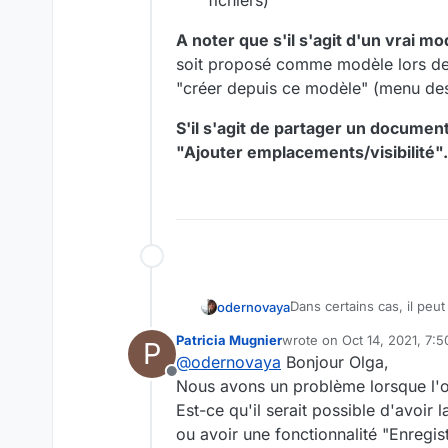
fichiers)
A noter que s'il s'agit d'un vrai m
soit proposé comme modèle lors de 
"créer depuis ce modèle" (menu de
S'il s'agit de partager un document,
"Ajouter emplacements/visibilité".
Dans certains cas, il peu
odernovaya
ponctuel.
Patricia Mugnier
wrote on
Oct 14, 2021, 7:
P
Pour "copier-coller" il f
last edited by
@
odernovaya
Bonjour Olga,
"Document" d'un Espace 
Offline
Sélectionner le docu
Nous avons un problème lorsque l'
A noter que s'il s'agit d
Cliquer sur l’icône 
Est-ce qu'il serait possible d'avoi
proposé comme modèle lor
Une fois copié, vou
ou avoir une fonctionnalité "Enregis
ce modèle" (menu des ac
Enfin, pour coller il
S'il s'agit de partager u