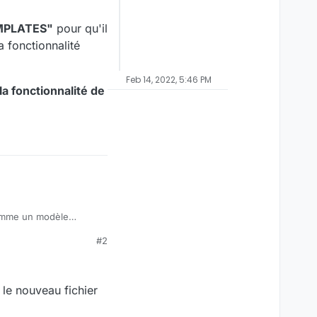
TEMPLATES"
pour qu'il
 fonctionnalité
Feb 14, 2022, 5:46 PM
la fonctionnalité de
 comme un modèle
#2
 êtes sur l'onglet
PLATES"
pour qu'il soit
 le nouveau fichier
onnalité "créer depuis
ocument,
xplorateur de fichiers)
 fonctionnalité de