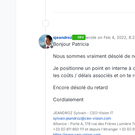
sjeandroz
wrote on
Feb 4, 2022, 8:
DEV
last edited by
Bonjour Patricia
Offline
Nous sommes vraiment désolé de ne 
Je positionne un point en interne à 
les coûts / délais associés et on te r
Encore désolé du retard
Cordialement
JEANDROZ Sylvain - CEO-Vision IT
sylvain.jeandroz@ceo-vision.com
Alliance - Porte A, 178 rue des Frères Lumièr
+33 (0) 811 693 111 et depuis l'étranger +33 (0) 
https://www.ceo-vision.com