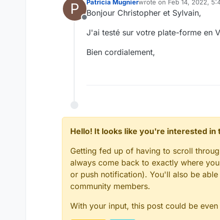
Patricia Mugnier
wrote on
Feb 14, 2022, 5
P
last edited by
Bonjour Christopher et Sylvain,
Offline
J'ai testé sur votre plate-forme en V
Bien cordialement,
Hello! It looks like you're interested i
Getting fed up of having to scroll throu
always come back to exactly where you w
or push notification). You'll also be ab
community members.
With your input, this post could be even