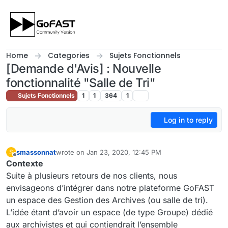
Skip to content
Home
Categories
Sujets Fonctionnels
[Demande d'Avis] : Nouvelle
fonctionnalité "Salle de Tri"
Sujets Fonctionnels
1
1
364
1
Log in to reply
smassonnat
wrote on
Jan 23, 2020, 12:45 PM
S
last edited by
Offline
Contexte
Suite à plusieurs retours de nos clients, nous
envisageons d’intégrer dans notre plateforme GoFAST
un espace des Gestion des Archives (ou salle de tri).
L’idée étant d’avoir un espace (de type Groupe) dédié
aux archivistes et qui contiendrait l’ensemble