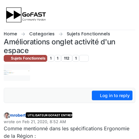
Skip to content
Home
Categories
Sujets Fonctionnels
Améliorations onglet activité d'un
espace
Sujets Fonctionnels
1
1
112
1
Log in to reply
mrobert
UTILISATEUR GOFAST ENTREPRISE
Offline
wrote on
Feb 21, 2020, 8:52 AM
last edited by
Comme mentionné dans les spécifications Ergonomie
de la Région :