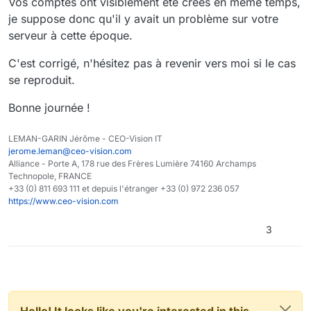
Vos comptes ont visiblement été crées en même temps,
je suppose donc qu'il y avait un problème sur votre
serveur à cette époque.
C'est corrigé, n'hésitez pas à revenir vers moi si le cas
se reproduit.
Bonne journée !
LEMAN-GARIN Jérôme - CEO-Vision IT
jerome.leman@ceo-vision.com
Alliance - Porte A, 178 rue des Frères Lumière 74160 Archamps
Technopole, FRANCE
+33 (0) 811 693 111 et depuis l'étranger +33 (0) 972 236 057
https://www.ceo-vision.com
3
Hello! It looks like you're interested in this