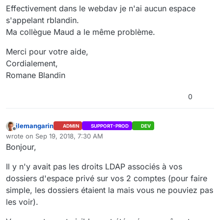
Effectivement dans le webdav je n'ai aucun espace
s'appelant rblandin.
Ma collègue Maud a le même problème.
Merci pour votre aide,
Cordialement,
Romane Blandin
0
jlemangarin
ADMIN
SUPPORT-PROD
DEV
Offline
wrote on
Sep 19, 2018, 7:30 AM
last edited by
Bonjour,
Il y n'y avait pas les droits LDAP associés à vos
dossiers d'espace privé sur vos 2 comptes (pour faire
simple, les dossiers étaient la mais vous ne pouviez pas
les voir).