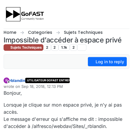
Skip to content
Home
Categories
Sujets Techniques
Impossible d’accéder à espace privé
Sujets Techniques
2
2
1.1k
2
Log in to reply
rblandin
R
UTILISATEUR GOFAST ENTREPRISE
Offline
wrote on
Sep 18, 2018, 12:13 PM
last edited by cpotter
Sep 19, 2018, 11:53 AM
Bonjour,
Lorsque je clique sur mon espace privé, je n'y ai pas
accès.
Le message d'erreur qui s'affiche me dit : impossible
d'accéder à /alfresco/webdav/Sites/_rblandin.