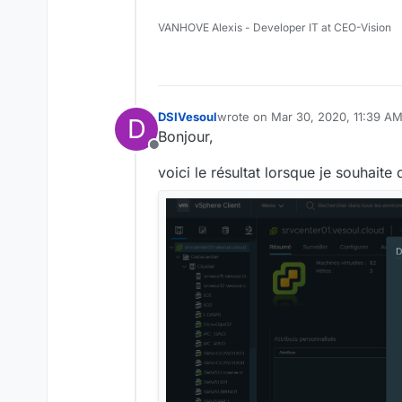
VANHOVE Alexis - Developer IT at CEO-Vision
DSIVesoul
wrote on
Mar 30, 2020, 11:39 A
D
last edited by
Bonjour,
Offline
voici le résultat lorsque je souhait