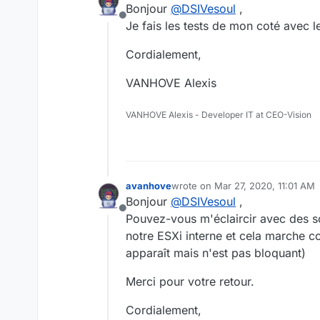
Bonjour
@
DSIVesoul
,
Offline
Je fais les tests de mon coté avec 
Cordialement,
VANHOVE Alexis
VANHOVE Alexis - Developer IT at CEO-Vision
avanhove
wrote on
Mar 27, 2020, 11:01 AM
last edited by
Bonjour
@
DSIVesoul
,
Offline
Pouvez-vous m'éclaircir avec des sc
notre ESXi interne et cela marche c
apparaît mais n'est pas bloquant)
Merci pour votre retour.
Cordialement,