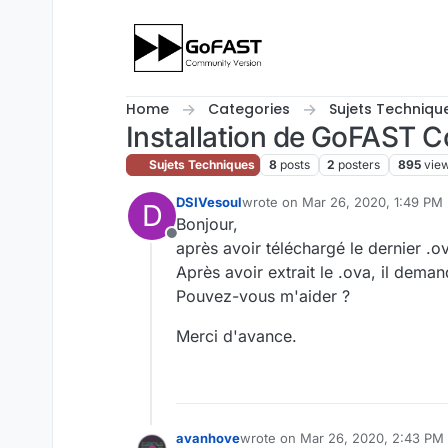
Skip to content
Home
Categories
Sujets Techniqu
Installation de GoFAST 
Sujets Techniques
8
posts
2
posters
895
vie
DSIVesoul
wrote on
Mar 26, 2020, 1:49 PM
D
last edited by
Bonjour,
Offline
après avoir téléchargé le dernier .
Après avoir extrait le .ova, il demand
Pouvez-vous m'aider ?
Merci d'avance.
avanhove
wrote on
Mar 26, 2020, 2:43 PM
last edited by