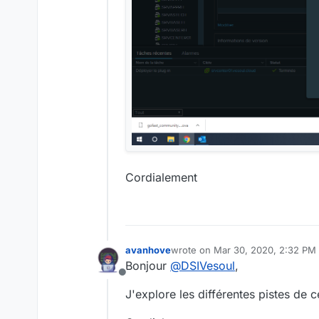
Cordialement
avanhove
wrote on
Mar 30, 2020, 2:32 PM
last edited by
Bonjour
@
DSIVesoul
,
Offline
J'explore les différentes pistes de 