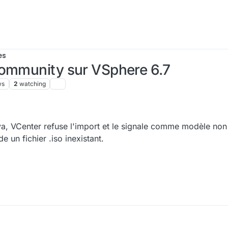
es
Community sur VSphere 6.7
ws
2
watching
ova, VCenter refuse l'import et le signale comme modèle non 
e un fichier .iso inexistant.