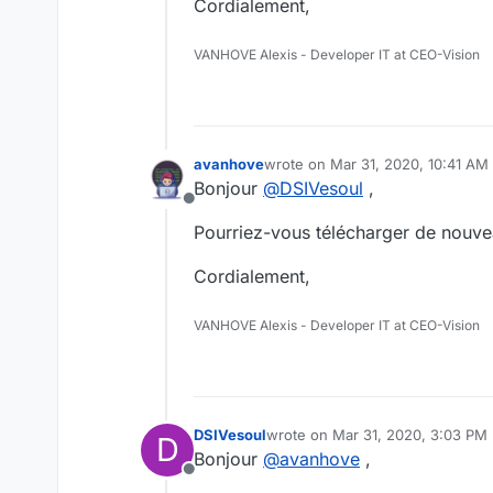
Cordialement,
VANHOVE Alexis - Developer IT at CEO-Vision
avanhove
wrote on
Mar 31, 2020, 10:41 AM
last edited by
Bonjour
@
DSIVesoul
,
Offline
Pourriez-vous télécharger de nouve
Cordialement,
VANHOVE Alexis - Developer IT at CEO-Vision
DSIVesoul
wrote on
Mar 31, 2020, 3:03 PM
D
last edited by
Bonjour
@
avanhove
,
Offline