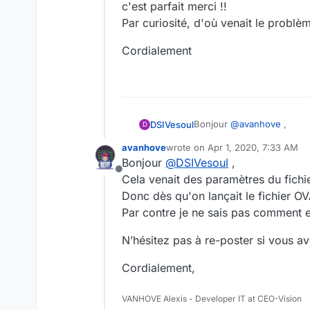
c'est parfait merci !!
Par curiosité, d'où venait le problè
Cordialement
Bonjour
@
avanhove
,
DSIVesoul
D
avanhove
wrote on
Apr 1, 2020, 7:33 AM
c'est parfait merci !!
last edited by avanhove
Apr 1, 2
Bonjour
@
DSIVesoul
,
Par curiosité, d'où venait 
Offline
Cordialement
Cela venait des paramètres du fichie
Donc dès qu'on lançait le fichier O
Par contre je ne sais pas comment e
N’hésitez pas à re-poster si vous a
Cordialement,
VANHOVE Alexis - Developer IT at CEO-Vision