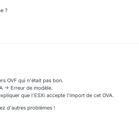
me ?
020, 9:33 AM
le problème ?
rs OVF qui n'était pas bon.
VA -> Erreur de modèle.
xpliquer que l'ESXi accepte l'import de cet OVA.
vez d'autres problèmes !