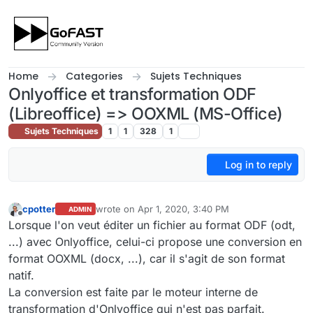
Skip to content
Home
Categories
Sujets Techniques
Onlyoffice et transformation ODF
(Libreoffice) => OOXML (MS-Office)
Sujets Techniques
1
1
328
1
Log in to reply
cpotter
wrote on
Apr 1, 2020, 3:40 PM
ADMIN
last edited by
Offline
Lorsque l'on veut éditer un fichier au format ODF (odt,
...) avec Onlyoffice, celui-ci propose une conversion en
format OOXML (docx, ...), car il s'agit de son format
natif.
La conversion est faite par le moteur interne de
transformation d'Onlyoffice qui n'est pas parfait.