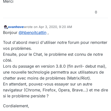
Merci
0
avanhove
wrote on
Apr 3, 2020, 9:20 AM
last edited by
Offline
Bonjour
@
hbenoitcattin
,
Tout d'abord merci d'utiliser notre forum pour remonter
vos problèmes.
Ensuite, pour le Chat, le problème est connu de notre
côté.
Lors du passage en version 3.8.0 (fin avril- debut mai),
une nouvelle technologie permettra aux utilisateurs de
chatter avec moins de problèmes (Matrix/Riot).
En attendant, pouvez-vous essayer sur un autre
navigateur (Chrome, Firefox, Opera, Brave...) et me dire
si le problème persiste ?
Cordialement,