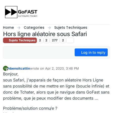
Skip to content
Home
Categories
Sujets Techniques
Hors ligne aléatoire sous Safari
Sujets Techniques
2
2
277
2
Log in to reply
hbenoitcattin
wrote on
Apr 2, 2020, 3:46 PM
H
last edited by
Offline
Bonjour,
sous Safari, j'apparais de façon aléatoire Hors Ligne
sans possibilité de me mettre en ligne (boucle infinie) et
donc de Tchater, alors que je navigue dans GoFast sans
problème, que je peux modifier des documents ...
Problème/solution connu/e ?