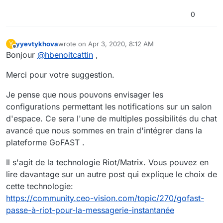
0
yyevtykhova
wrote on
Apr 3, 2020, 8:12 AM
Y
last edited by yyevtykhova
Apr 3, 2020, 10:13 AM
Offline
Bonjour
@
hbenoitcattin
,
Merci pour votre suggestion.
Je pense que nous pouvons envisager les
configurations permettant les notifications sur un salon
d'espace. Ce sera l'une de multiples possibilités du chat
avancé que nous sommes en train d'intégrer dans la
plateforme GoFAST .
Il s'agit de la technologie Riot/Matrix. Vous pouvez en
lire davantage sur un autre post qui explique le choix de
cette technologie:
https://community.ceo-vision.com/topic/270/gofast-
passe-à-riot-pour-la-messagerie-instantanée