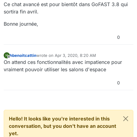
Ce chat avancé est pour bientôt dans GoFAST 3.8 qui
sortira fin avril.
Bonne journée,
0
hbenoitcattin
wrote on
Apr 3, 2020, 8:20 AM
H
last edited by
Offline
On attend ces fonctionnalités avec impatience pour
vraiment pouvoir utiliser les salons d'espace
0
Hello! It looks like you're interested in this
conversation, but you don't have an account
yet.