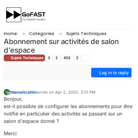
Skip to content
Home
Categories
Sujets Techniques
Abonnement sur activités de salon
d'espace
Sujets Techniques
3
2
453
2
Log in to reply
hbenoitcattin
wrote on
Apr 2, 2020, 3:51 PM
H
last edited by
Offline
Bonjour,
est-il possible de configurer les abonnements pour être
notifié en particulier des activités se passant sur un
salon d'espace donné ?
Merci