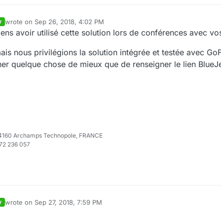
wrote on
Sep 26, 2018, 4:02 PM
V
last edited by
ns avoir utilisé cette solution lors de conférences avec vos
mais nous privilégions la solution intégrée et testée avec G
iner quelque chose de mieux que de renseigner le lien Blue
e 74160 Archamps Technopole, FRANCE
972 236 057
wrote on
Sep 27, 2018, 7:59 PM
V
last edited by jlemangarin
Sep 27, 2018, 10:01 PM