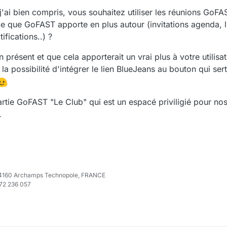
j'ai bien compris, vous souhaitez utiliser les réunions GoFA
ce que GoFAST apporte en plus autour (invitations agenda, l
ifications..) ?
n présent et que cela apporterait un vrai plus à votre utilisat
a possibilité d'intégrer le lien BlueJeans au bouton qui se
artie GoFAST "Le Club" qui est un espacé priviligié pour nos 
.
e 74160 Archamps Technopole, FRANCE
972 236 057