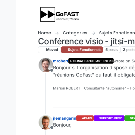
Skip to content
Home
Categories
Sujets Fonctionn
Conférence visio - jitsi-
Moved
Sujets Fonctionnels
5
posts
2
post
mrobert
wrote on
S
UTILISATEUR GOFAST ENTREPRISE
last edited 
Bonjour si l'organisation dispose dé
Offline
"réunions GoFast" ou faut-il obligato
Marion ROBERT - Consultante "autonome" - Ho
jlemangarin
ADMIN
SUPPORT-PROD
DE
Bonjour,
Offline