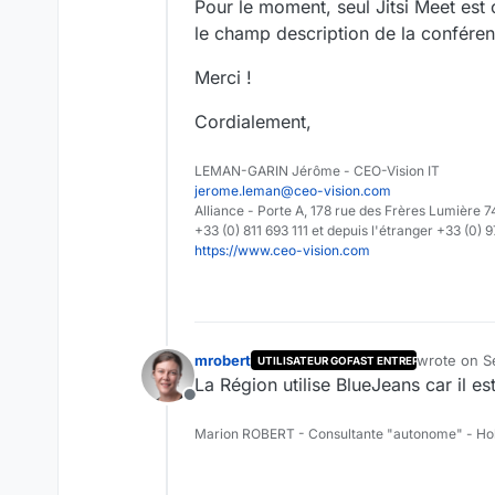
Pour le moment, seul Jitsi Meet est 
le champ description de la conférence
Merci !
Cordialement,
LEMAN-GARIN Jérôme - CEO-Vision IT
jerome.leman@ceo-vision.com
Alliance - Porte A, 178 rue des Frères Lumièr
+33 (0) 811 693 111 et depuis l'étranger +33 (0) 
https://www.ceo-vision.com
mrobert
wrote on
S
UTILISATEUR GOFAST ENTREPRISE
last edited 
La Région utilise BlueJeans car il e
Offline
Marion ROBERT - Consultante "autonome" - Ho