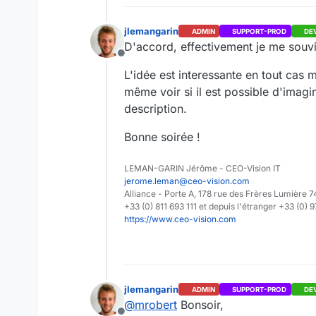
jlemangarin
ADMIN
SUPPORT-PROD
DE
D'accord, effectivement je me souvie
Offline
L'idée est interessante en tout cas 
même voir si il est possible d'imag
description.
Bonne soirée !
LEMAN-GARIN Jérôme - CEO-Vision IT
jerome.leman@ceo-vision.com
Alliance - Porte A, 178 rue des Frères Lumièr
+33 (0) 811 693 111 et depuis l'étranger +33 (0) 
https://www.ceo-vision.com
jlemangarin
ADMIN
SUPPORT-PROD
DE
@
mrobert
Bonsoir,