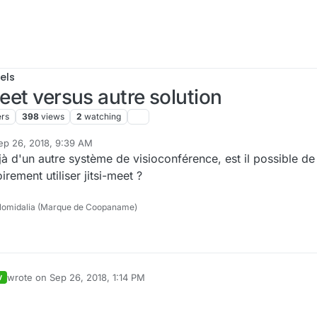
els
meet versus autre solution
ers
398
views
2
watching
ep 26, 2018, 9:39 AM
by
jà d'un autre système de visioconférence, est il possible de 
irement utiliser jitsi-meet ?
lomidalia (Marque de Coopaname)
wrote on
Sep 26, 2018, 1:14 PM
V
last edited by