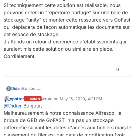
Si techniquement cette solution est réalisable, nous
pouvons créer un "répertoire partagé" sur une baie de
stockage "unity" et monter cette ressource vers GoFast
qui déplacera de façon automatique les documents sur
cet espace de stockage.
J'attends un retour d'expérience d'établissements qui
auraient mis cette solution ou similaire en place.
Cordialement,
0
Didier
Bonjour,
D
Actuellement le stockage des documents se fait sur un
cpotter
wrote on
May 15, 2020, 4:21 PM
ADMIN
serveur virtuel "gofast" avec une volumétrie 750 Go de
last edited by cpotter
May 15, 2020, 7:19 PM
Offline
@
Didier
Bonjour,
disques SSD attachés à la vm. L'objectif est de gérer les
dépôts des fichiers "froids", non utilisés depuis plus de
Malheureusement à notre connaissance Alfresco, la
x mois, vers un stockage nfs » donc moins couteux.
brique de GED de GoFAST, n'a pas un stockage
Si techniquement cette solution est réalisable, nous
différentié suivant les dates d'accès aux fichiers mais le
pouvons créer un "répertoire partagé" sur une baie de
classement du filer est par date de modification (voir
stockage "unity" et monter cette ressource vers GoFast