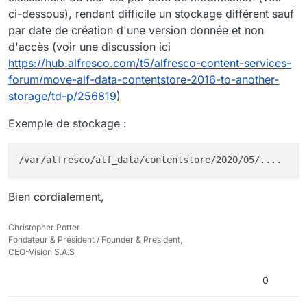
qui déplacera de façon automatique les documents sur
ci-dessous), rendant difficile un stockage différent sauf
cet espace de stockage.
par date de création d'une version donnée et non
J'attends un retour d'expérience d'établissements qui
d'accès (voir une discussion ici
auraient mis cette solution ou similaire en place.
https://hub.alfresco.com/t5/alfresco-content-services-
Cordialement,
forum/move-alf-data-contentstore-2016-to-another-
storage/td-p/256819
)
Exemple de stockage :
Bien cordialement,
Christopher Potter
Fondateur & Président / Founder & President,
CEO-Vision S.A.S
0