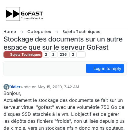
Skip to content
Home
Categories
Sujets Techniques
Stockage des documents sur un autre
espace que sur le serveur GoFast
Sujets Techniques
2
2
236
2
Log in to reply
Didier
wrote on
May 15, 2020, 7:42 AM
D
last edited by
Offline
Bonjour,
Actuellement le stockage des documents se fait sur un
serveur virtuel "gofast" avec une volumétrie 750 Go de
disques SSD attachés à la vm. L'objectif est de gérer
les dépôts des fichiers "froids", non utilisés depuis plus
de x mois, vers un stockage nfs » donc moins couteux.