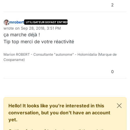
2
mrobert
UTILISATEUR GOFAST ENTREPRISE
Offline
wrote on
Sep 28, 2018, 3:51 PM
last edited by
ça marche déjà !
Tip top merci de votre réactivité
Marion ROBERT - Consultante "autonome" - Holomidalia (Marque de
Coopaname)
0
Hello! It looks like you're interested in this
conversation, but you don't have an account
yet.