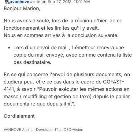
avanhove
wrote on
Sep 27, 2018, 11:01 AM
last edited by avanhove
Sep 27, 2018, 1:18 PM
Offline
Bonjour Marion,
Nous avons discuté, lors de la réunion d'hier, de ce
fonctionnement et les limites qu'il y avait.
Nous en sommes arrivés à la conclusion suivante:
Lors d'un envoi de mail , l'émetteur recevra une
copie du mail envoyé, avec comme contenu la liste
des destinataire.
En ce qui concerne l'envoi de plusieurs documents, on
étudiera peut-être ce cas dans le cadre de GOFAST-
4141, à savoir "Pouvoir exécuter les mêmes actions en
masse ( multifilling et gestion de taxo) depuis le panier
documentaire que depuis ithit".
Cordialement
VANHOVE Alexis - Developer IT at CEO-Vision