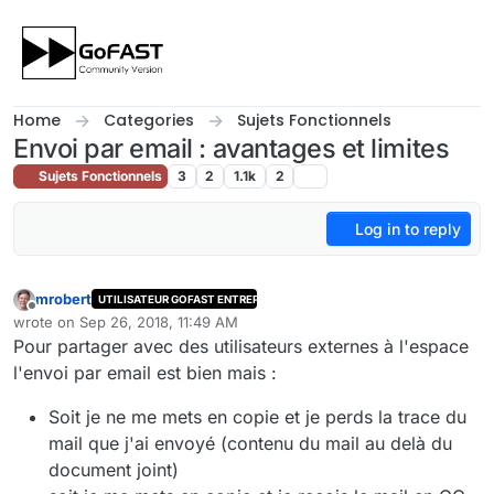
Skip to content
Home
Categories
Sujets Fonctionnels
Envoi par email : avantages et limites
Sujets Fonctionnels
3
2
1.1k
2
Log in to reply
mrobert
UTILISATEUR GOFAST ENTREPRISE
Offline
wrote on
Sep 26, 2018, 11:49 AM
last edited by
Pour partager avec des utilisateurs externes à l'espace
l'envoi par email est bien mais :
Soit je ne me mets en copie et je perds la trace du
mail que j'ai envoyé (contenu du mail au delà du
document joint)