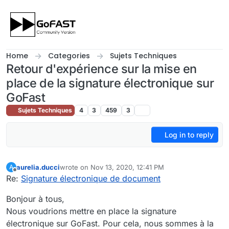
Skip to content
Home
Categories
Sujets Techniques
Retour d'expérience sur la mise en
place de la signature électronique sur
GoFast
Sujets Techniques
4
3
459
3
Log in to reply
aurelia.ducci
wrote on
Nov 13, 2020, 12:41 PM
A
last edited by
Offline
Re:
Signature électronique de document
Bonjour à tous,
Nous voudrions mettre en place la signature
électronique sur GoFast. Pour cela, nous sommes à la