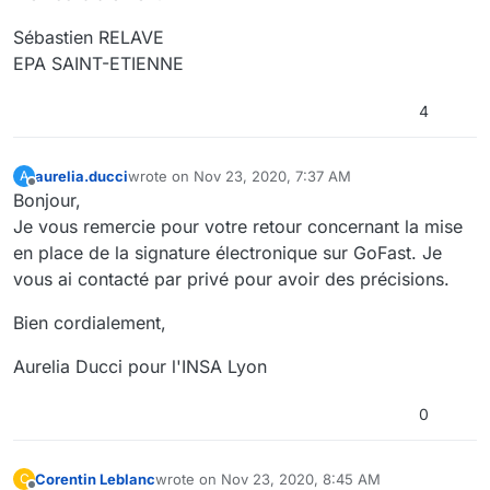
Sébastien RELAVE
EPA SAINT-ETIENNE
4
aurelia.ducci
wrote on
Nov 23, 2020, 7:37 AM
A
last edited by
Offline
Bonjour,
Je vous remercie pour votre retour concernant la mise
en place de la signature électronique sur GoFast. Je
vous ai contacté par privé pour avoir des précisions.
Bien cordialement,
Aurelia Ducci pour l'INSA Lyon
0
Corentin Leblanc
wrote on
Nov 23, 2020, 8:45 AM
C
last edited by